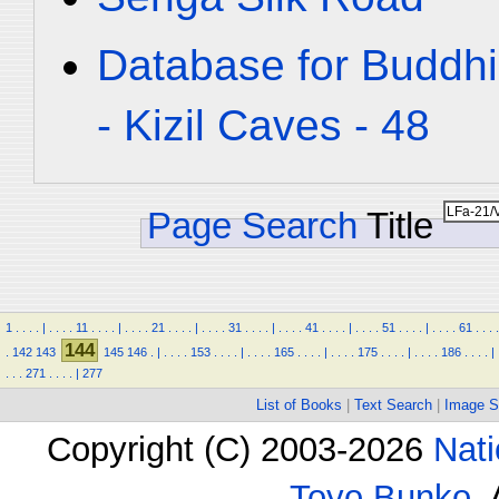
Database for Buddhi
- Kizil Caves - 48
Page Search
Title
1
.
.
.
.
|
.
.
.
.
11
.
.
.
.
|
.
.
.
.
21
.
.
.
.
|
.
.
.
.
31
.
.
.
.
|
.
.
.
.
41
.
.
.
.
|
.
.
.
.
51
.
.
.
.
|
.
.
.
.
61
.
.
.
.
144
.
142
143
145
146
.
|
.
.
.
.
153
.
.
.
.
|
.
.
.
.
165
.
.
.
.
|
.
.
.
.
175
.
.
.
.
|
.
.
.
.
186
.
.
.
.
|
.
.
.
271
.
.
.
.
|
277
List of Books
|
Text Search
|
Image S
Copyright (C) 2003-2026
Nati
Toyo Bunko
.