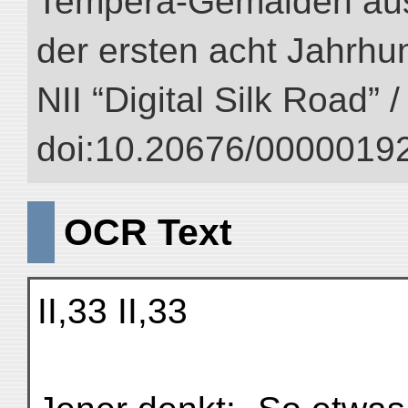
Tempera-Gemälden aus
der ersten acht Jahrhun
NII “Digital Silk Road” 
doi:10.20676/00000192
OCR Text
II,33 II,33