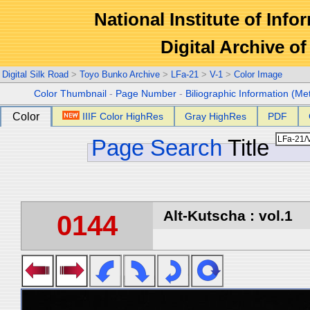
National Institute of Info
Digital Archive 
Digital Silk Road
>
Toyo Bunko Archive
>
LFa-21
>
V-1
>
Color Image
Color Thumbnail
-
Page Number
-
Biliographic Information (Me
Color
IIIF Color HighRes
Gray HighRes
PDF
Page Search
Title
Alt-Kutscha : vol.1
0144