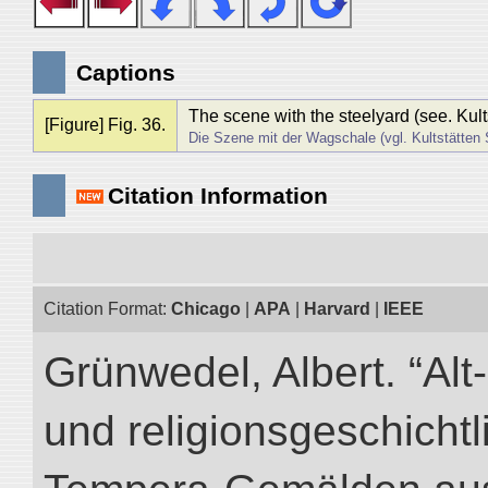
Captions
The scene with the steelyard (see. Kults
[Figure] Fig. 36.
Die Szene mit der Wagschale (vgl. Kultstätten S
Citation Information
Citation Format:
Chicago
|
APA
|
Harvard
|
IEEE
Grünwedel, Albert. “Al
und religionsgeschicht