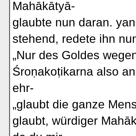
Mahākātyā-
glaubte nun daran. yan
stehend, redete ihn nu
„Nur des Goldes wegen
Śroṇakoṭikarna also an
ehr-
„glaubt die ganze Mens
glaubt, würdiger Mahā