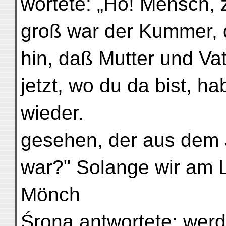
wortete: „Ho! Mensch, 
groß war der Kummer, d
hin, daß Mutter und Vat
jetzt, wo du da bist, h
wieder.
gesehen, der aus dem
war?" Solange wir am Le
Mönch
Śroṇa antwortete: werd