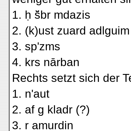
1. ḥ š̈br mdazis
2. (k)ust zuard adlguim
3. sp'zms
4. krs nārban
Rechts setzt sich der Te
1. n'aut
2. af g kladr (?)
3. r amurdin