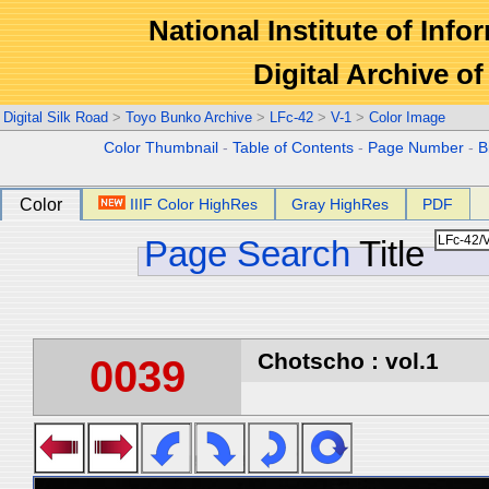
National Institute of Info
Digital Archive 
Digital Silk Road
>
Toyo Bunko Archive
>
LFc-42
>
V-1
>
Color Image
Color Thumbnail
-
Table of Contents
-
Page Number
-
B
Color
IIIF Color HighRes
Gray HighRes
PDF
Page Search
Title
Chotscho : vol.1
0039