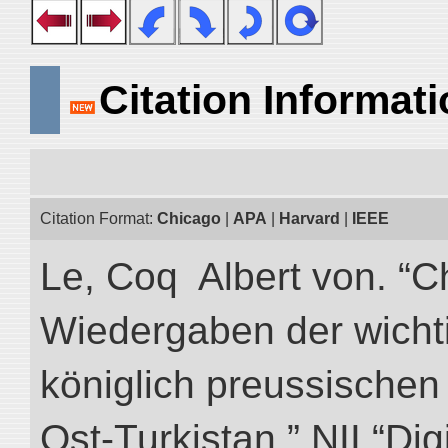
Citation Informat
Citation Format:
Chicago
|
APA
|
Harvard
|
IEEE
Le, Coq Albert von. “C
Wiedergaben der wicht
königlich preussischen
Ost-Turkistan.” NII “Dig