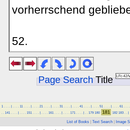
vorherrschend gebliebe
52.
Page Search
Title
1
.
.
.
.
|
.
.
.
.
11
.
.
.
.
|
.
.
.
.
21
.
.
.
.
|
.
.
.
.
31
.
.
.
.
|
.
.
.
.
41
.
.
.
.
|
.
.
.
.
51
.
.
.
.
|
.
.
.
.
61
.
.
.
.
181
.
.
141
.
.
.
.
|
.
.
.
.
151
.
.
.
.
|
.
.
.
.
161
.
.
.
.
|
.
.
.
.
171
.
.
.
.
|
.
.
179
180
182
183
.
.
|
List of Books
|
Text Search
|
Image S