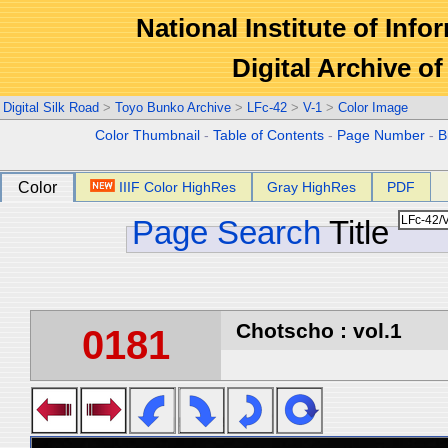
National Institute of Info
Digital Archive 
Digital Silk Road
>
Toyo Bunko Archive
>
LFc-42
>
V-1
>
Color Image
Color Thumbnail
-
Table of Contents
-
Page Number
-
B
Color
IIIF Color HighRes
Gray HighRes
PDF
Page Search
Title
Chotscho : vol.1
0181