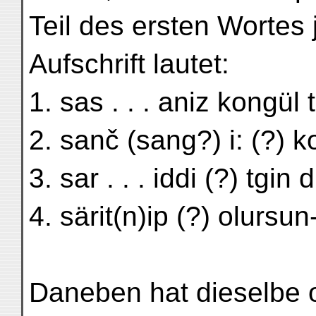
Teil des ersten Wortes j
Aufschrift lautet:
1. sas . . . aniz kongül
2. sanč (sang?) i: (?) k
3. sar . . . iddi (?) tgin
4. särit(n)ip (?) olursun
Daneben hat dieselbe 