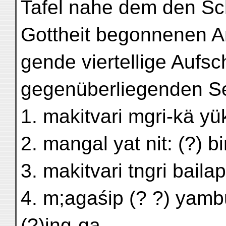
Tafel nahe dem den Sc
Gottheit begonnenen An
gende viertellige Aufsch
gegenüberliegenden Se
1. makitvari mgri-kä yü
2. mangal yat nit: (?) b
3. makitvari tngri bailap
4. m;agaśip (? ?) yambud
(?)ing-qa.