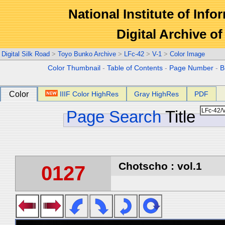
National Institute of Info
Digital Archive 
Digital Silk Road
>
Toyo Bunko Archive
>
LFc-42
>
V-1
>
Color Image
Color Thumbnail
-
Table of Contents
-
Page Number
-
B
Color
IIIF Color HighRes
Gray HighRes
PDF
Page Search
Title
Chotscho : vol.1
0127