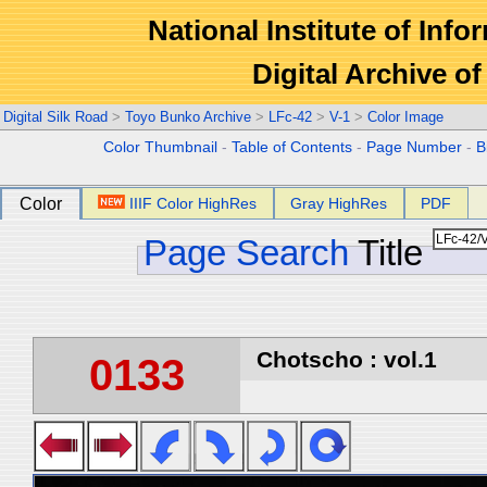
National Institute of Info
Digital Archive 
Digital Silk Road
>
Toyo Bunko Archive
>
LFc-42
>
V-1
>
Color Image
Color Thumbnail
-
Table of Contents
-
Page Number
-
B
Color
IIIF Color HighRes
Gray HighRes
PDF
Page Search
Title
Chotscho : vol.1
0133