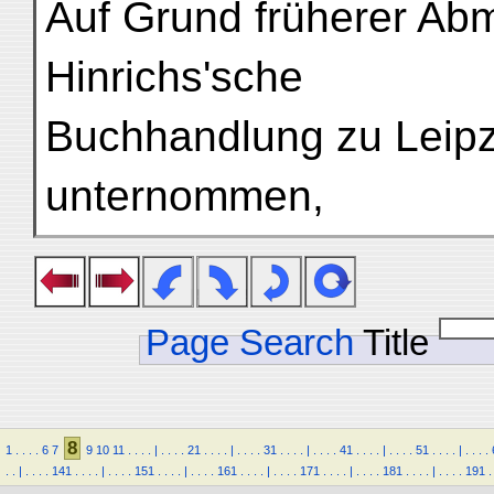
Auf Grund früherer Abm
Hinrichs'sche
Buchhandlung zu Leipz
unternommen,
Page Search
Title
8
1
.
.
.
.
6
7
9
10
11
.
.
.
.
|
.
.
.
.
21
.
.
.
.
|
.
.
.
.
31
.
.
.
.
|
.
.
.
.
41
.
.
.
.
|
.
.
.
.
51
.
.
.
.
|
.
.
.
.
.
.
|
.
.
.
.
141
.
.
.
.
|
.
.
.
.
151
.
.
.
.
|
.
.
.
.
161
.
.
.
.
|
.
.
.
.
171
.
.
.
.
|
.
.
.
.
181
.
.
.
.
|
.
.
.
.
191
.