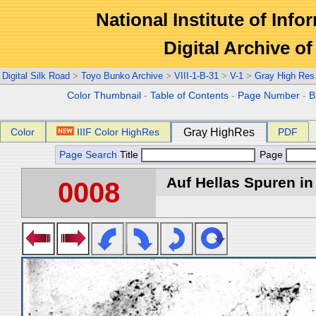
National Institute of Info
Digital Archive 
Digital Silk Road
>
Toyo Bunko Archive
>
VIII-1-B-31
>
V-1
>
Gray High Res
Color Thumbnail
-
Table of Contents
-
Page Number
-
B
Color
IIIF Color HighRes
Gray HighRes
PDF
Page Search
Title
Page
Auf Hellas Spuren in 
0008