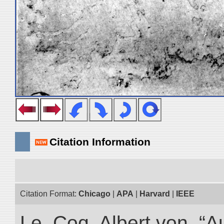
Citation Information
Citation Format:
Chicago
|
APA
|
Harvard
|
IEEE
Le, Coq Albert von. “A