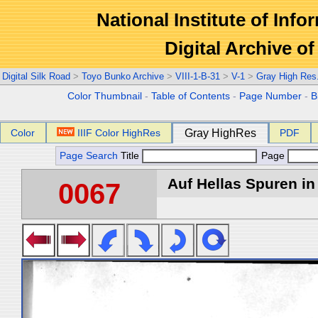
National Institute of Info
Digital Archive 
Digital Silk Road
>
Toyo Bunko Archive
>
VIII-1-B-31
>
V-1
>
Gray High Res
Color Thumbnail
-
Table of Contents
-
Page Number
-
B
Color
IIIF Color HighRes
Gray HighRes
PDF
Page Search
Title
Page
Auf Hellas Spuren in 
0067