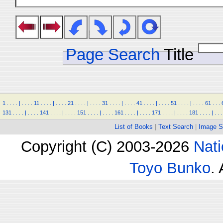
Page Search
Title
1
.
.
.
.
|
.
.
.
.
11
.
.
.
.
|
.
.
.
.
21
.
.
.
.
|
.
.
.
.
31
.
.
.
.
|
.
.
.
.
41
.
.
.
.
|
.
.
.
.
51
.
.
.
.
|
.
.
.
.
61
.
.
.
131
.
.
.
.
|
.
.
.
.
141
.
.
.
.
|
.
.
.
.
151
.
.
.
.
|
.
.
.
.
161
.
.
.
.
|
.
.
.
.
171
.
.
.
.
|
.
.
.
.
181
.
.
.
.
|
.
.
.
List of Books
|
Text Search
|
Image S
Copyright (C) 2003-2026
Nati
Toyo Bunko
.