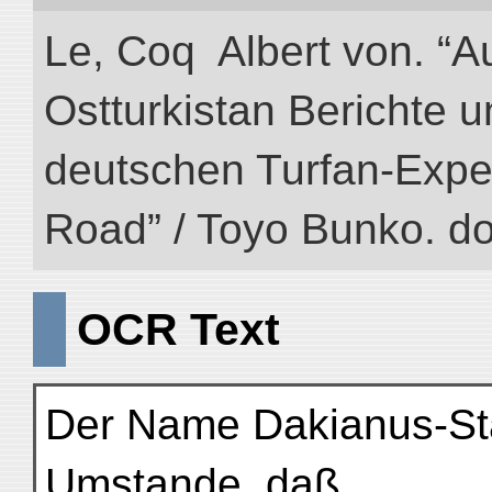
Le, Coq Albert von. “A
Ostturkistan Berichte u
deutschen Turfan-Expedit
Road” / Toyo Bunko. d
OCR Text
Der Name Dakianus-Sta
Umstande, daß