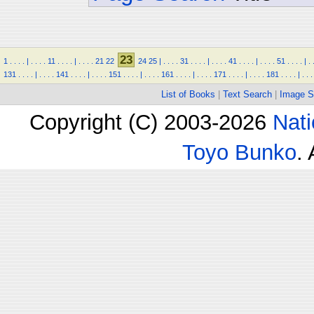
23
1
.
.
.
.
|
.
.
.
.
11
.
.
.
.
|
.
.
.
.
21
22
24
25
|
.
.
.
.
31
.
.
.
.
|
.
.
.
.
41
.
.
.
.
|
.
.
.
.
51
.
.
.
.
|
.
131
.
.
.
.
|
.
.
.
.
141
.
.
.
.
|
.
.
.
.
151
.
.
.
.
|
.
.
.
.
161
.
.
.
.
|
.
.
.
.
171
.
.
.
.
|
.
.
.
.
181
.
.
.
.
|
.
.
.
List of Books
|
Text Search
|
Image S
Copyright (C) 2003-2026
Nati
Toyo Bunko
.