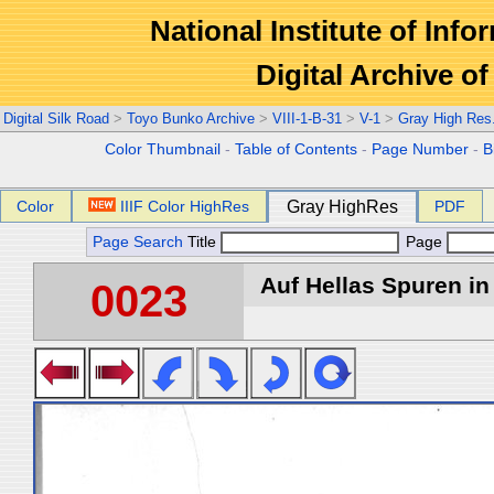
National Institute of Info
Digital Archive 
Digital Silk Road
>
Toyo Bunko Archive
>
VIII-1-B-31
>
V-1
>
Gray High Res
Color Thumbnail
-
Table of Contents
-
Page Number
-
B
Color
IIIF Color HighRes
Gray HighRes
PDF
Page Search
Title
Page
Auf Hellas Spuren in 
0023