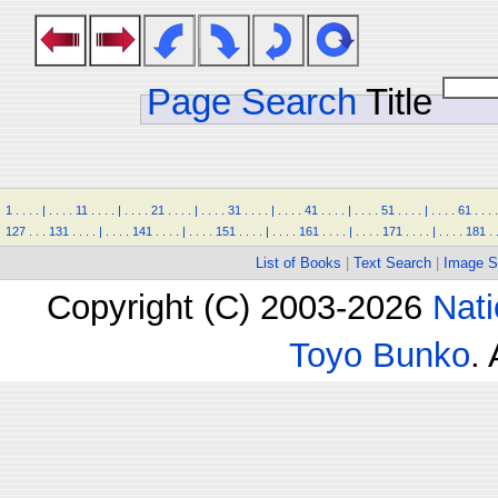
Page Search
Title
1
.
.
.
.
|
.
.
.
.
11
.
.
.
.
|
.
.
.
.
21
.
.
.
.
|
.
.
.
.
31
.
.
.
.
|
.
.
.
.
41
.
.
.
.
|
.
.
.
.
51
.
.
.
.
|
.
.
.
.
61
.
.
.
.
127
.
.
.
131
.
.
.
.
|
.
.
.
.
141
.
.
.
.
|
.
.
.
.
151
.
.
.
.
|
.
.
.
.
161
.
.
.
.
|
.
.
.
.
171
.
.
.
.
|
.
.
.
.
181
.
List of Books
|
Text Search
|
Image S
Copyright (C) 2003-2026
Nati
Toyo Bunko
.