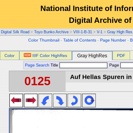
National Institute of Info
Digital Archive 
Digital Silk Road
>
Toyo Bunko Archive
>
VIII-1-B-31
>
V-1
>
Gray High Res
Color Thumbnail
-
Table of Contents
-
Page Number
-
B
Color
IIIF Color HighRes
Gray HighRes
PDF
Page Search
Title
Page
Auf Hellas Spuren in 
0125