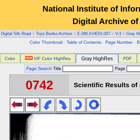
National Institute of Info
Digital Archive 
Digital Silk Road
>
Toyo Bunko Archive
>
E-290.9-HE01-007
>
V-3
>
Gray H
Color Thumbnail
-
Table of Contents
-
Page Number
-
B
Color
IIIF Color HighRes
Gray HighRes
PDF
Page Search
Title
Page
0742
Scientific Results of