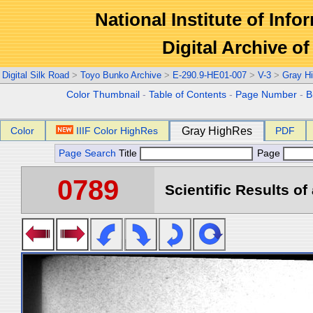
National Institute of Info
Digital Archive 
Digital Silk Road
>
Toyo Bunko Archive
>
E-290.9-HE01-007
>
V-3
>
Gray H
Color Thumbnail
-
Table of Contents
-
Page Number
-
B
Color
IIIF Color HighRes
Gray HighRes
PDF
Page Search
Title
Page
0789
Scientific Results of