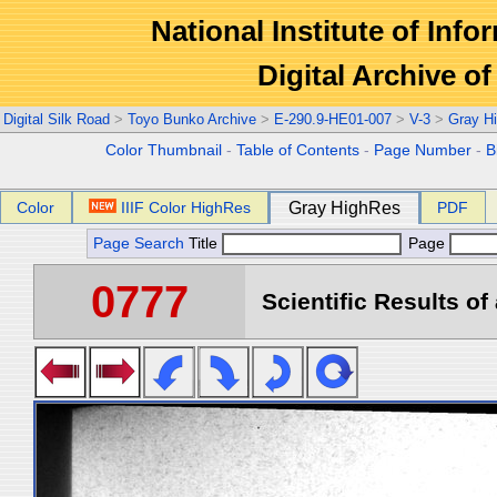
National Institute of Info
Digital Archive 
Digital Silk Road
>
Toyo Bunko Archive
>
E-290.9-HE01-007
>
V-3
>
Gray H
Color Thumbnail
-
Table of Contents
-
Page Number
-
B
Color
IIIF Color HighRes
Gray HighRes
PDF
Page Search
Title
Page
0777
Scientific Results of