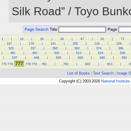
Silk Road” / Toyo Bunk
Page Search
Title
Page
1
.
.
.
.
|
.
.
.
.
16
.
.
.
.
|
.
.
.
.
26
.
.
.
.
|
.
.
.
.
36
.
.
.
.
|
.
.
.
.
47
.
.
.
.
|
.
.
.
.
61
.
.
.
.
|
.
.
.
.
72
.
.
.
.
.
.
167
.
.
.
.
|
.
.
.
.
179
.
.
.
.
|
.
.
.
.
191
.
.
.
.
|
.
.
.
.
205
.
.
.
.
|
.
.
.
.
216
.
.
.
.
|
.
.
.
.
229
.
.
.
.
|
.
.
.
.
325
.
.
.
.
|
.
.
.
.
337
.
.
.
.
|
.
.
.
.
350
.
.
.
.
|
.
.
.
.
362
.
.
.
.
|
.
.
.
.
374
.
.
.
.
|
.
.
.
.
386
.
.
.
.
|
.
.
.
.
481
.
.
.
.
|
.
.
.
.
491
.
.
.
.
|
.
.
.
.
502
.
.
.
.
|
.
.
.
.
513
.
.
.
.
|
.
.
.
.
524
.
.
.
.
|
.
.
.
.
536
.
.
.
.
|
.
.
.
.
637
.
.
.
.
|
.
.
.
.
648
.
.
.
.
|
.
.
.
.
658
.
.
.
.
|
.
.
.
.
668
.
.
.
.
|
.
.
.
.
680
.
.
.
.
|
.
.
.
.
692
.
.
777
775
776
778
779
.
.
782
.
.
.
.
|
.
.
.
.
792
.
.
.
.
|
.
.
.
.
802
.
.
.
.
|
.
.
.
.
813
.
.
.
.
|
.
.
.
.
8
List of Books
|
Text Search
|
Image S
Copyright (C) 2003-2026
National Institute