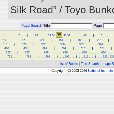
Silk Road” / Toyo Bunk
Page Search
Title
Page
35
1
.
.
.
.
|
.
.
.
.
16
.
.
.
.
|
.
.
.
.
26
.
.
.
.
|
.
33
34
36
37
.
.
.
|
.
.
.
.
47
.
.
.
.
|
.
.
.
.
61
.
.
.
.
|
.
155
.
.
.
.
|
.
.
.
.
167
.
.
.
.
|
.
.
.
.
179
.
.
.
.
|
.
.
.
.
191
.
.
.
.
|
.
.
.
.
205
.
.
.
.
|
.
.
.
.
216
.
.
.
.
|
.
.
.
.
313
.
.
.
.
|
.
.
.
.
325
.
.
.
.
|
.
.
.
.
337
.
.
.
.
|
.
.
.
.
350
.
.
.
.
|
.
.
.
.
362
.
.
.
.
|
.
.
.
.
374
.
.
.
.
|
.
.
.
.
470
.
.
.
.
|
.
.
.
.
481
.
.
.
.
|
.
.
.
.
491
.
.
.
.
|
.
.
.
.
502
.
.
.
.
|
.
.
.
.
513
.
.
.
.
|
.
.
.
.
524
.
.
.
.
|
.
.
.
.
627
.
.
.
.
|
.
.
.
.
637
.
.
.
.
|
.
.
.
.
648
.
.
.
.
|
.
.
.
.
658
.
.
.
.
|
.
.
.
.
668
.
.
.
.
|
.
.
.
.
680
.
.
.
.
|
.
.
.
.
772
.
.
.
.
|
.
.
.
.
782
.
.
.
.
|
.
.
.
.
792
.
.
.
.
|
.
.
.
.
802
.
.
.
.
|
.
.
.
.
813
.
.
.
.
|
.
.
.
.
826
.
82
List of Books
|
Text Search
|
Image S
Copyright (C) 2003-2026
National Institute