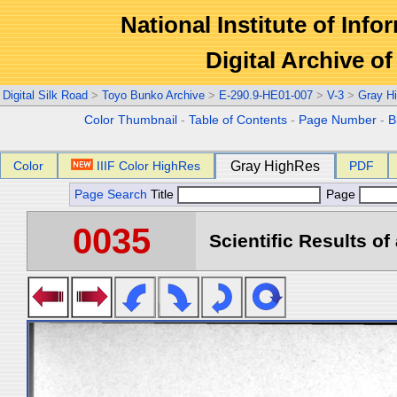
National Institute of Info
Digital Archive 
Digital Silk Road
>
Toyo Bunko Archive
>
E-290.9-HE01-007
>
V-3
>
Gray H
Color Thumbnail
-
Table of Contents
-
Page Number
-
B
Color
IIIF Color HighRes
Gray HighRes
PDF
Page Search
Title
Page
0035
Scientific Results of