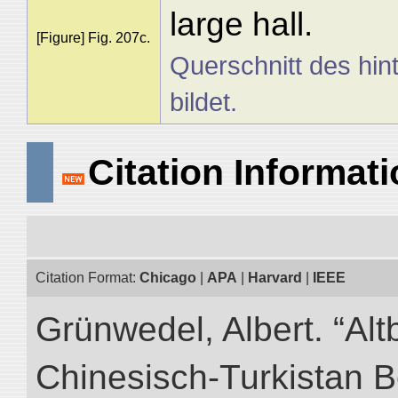
large hall.
[Figure] Fig. 207c.
Querschnitt des hin
bildet.
Citation Informat
Citation Format:
Chicago
|
APA
|
Harvard
|
IEEE
Grünwedel, Albert. “Alt
Chinesisch-Turkistan B