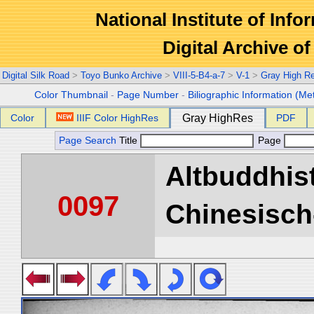
National Institute of Info
Digital Archive 
Digital Silk Road
>
Toyo Bunko Archive
>
VIII-5-B4-a-7
>
V-1
>
Gray High R
Color Thumbnail
-
Page Number
-
Biliographic Information (Me
Color
IIIF Color HighRes
Gray HighRes
PDF
Page Search
Title
Page
Altbuddhist
0097
Chinesisch-