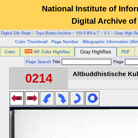
National Institute of Info
Digital Archive 
Digital Silk Road
>
Toyo Bunko Archive
>
VIII-5-B4-a-7
>
V-1
>
Gray High R
Color Thumbnail
-
Page Number
-
Biliographic Information (Me
Color
IIIF Color HighRes
Gray HighRes
PDF
Page Search
Title
Page
Altbuddhistische Kult
0214