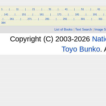
1
.
.
.
.
|
.
.
.
.
11
.
.
.
.
|
.
.
.
.
21
.
.
.
.
|
.
.
.
.
31
.
.
.
.
|
.
.
.
.
41
.
.
.
.
|
.
.
.
.
51
.
.
.
.
|
.
.
.
.
61
.
.
.
.
.
.
141
.
.
.
.
|
.
.
.
.
151
.
.
.
.
|
.
.
.
.
161
.
.
.
.
|
.
.
.
.
171
.
.
.
.
|
.
.
.
.
181
.
.
.
.
|
.
.
.
.
191
.
.
.
.
|
.
.
|
.
.
.
.
261
.
.
.
.
|
.
.
.
.
271
.
.
.
.
|
.
.
.
.
281
.
.
.
.
|
.
.
.
.
291
.
.
.
.
|
.
.
.
.
301
.
.
.
.
|
.
.
.
.
311
.
.
384
List of Books
|
Text Search
|
Image S
Copyright (C) 2003-2026
Nati
Toyo Bunko
.