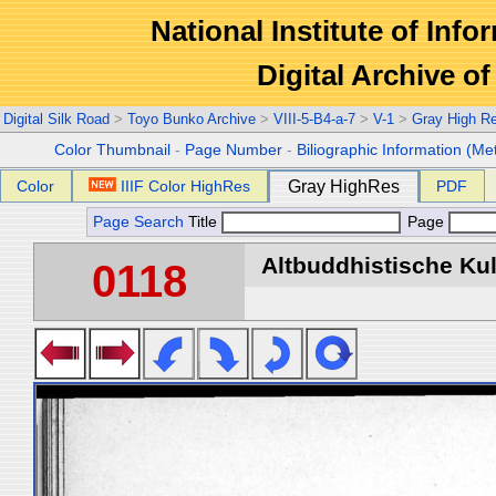
National Institute of Info
Digital Archive 
Digital Silk Road
>
Toyo Bunko Archive
>
VIII-5-B4-a-7
>
V-1
>
Gray High R
Color Thumbnail
-
Page Number
-
Biliographic Information (Me
Color
IIIF Color HighRes
Gray HighRes
PDF
Page Search
Title
Page
Altbuddhistische Kult
0118