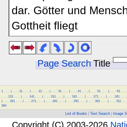
dar. Götter und Mensch
Gottheit fliegt
Page Search
Title
1
.
.
.
.
|
.
.
.
.
11
.
.
.
.
|
.
.
.
.
21
.
.
.
.
|
.
.
.
.
31
.
.
.
.
|
.
.
.
.
41
.
.
.
.
|
.
.
.
.
51
.
.
.
.
|
.
.
.
.
61
.
.
.
.
.
.
.
.
131
.
.
.
.
|
.
.
.
.
141
.
.
.
.
|
.
.
.
.
151
.
.
.
.
|
.
.
.
.
161
.
.
.
.
|
.
.
.
.
171
.
.
.
.
|
.
.
.
.
181
.
.
.
.
|
.
.
.
.
261
.
.
.
.
|
.
.
.
.
271
.
.
.
.
|
.
.
.
.
281
.
.
.
.
|
.
.
.
.
291
.
.
.
.
|
.
.
.
.
301
.
.
.
.
|
.
.
.
.
311
.
.
.
384
List of Books
|
Text Search
|
Image S
Copyright (C) 2003-2026
Nati