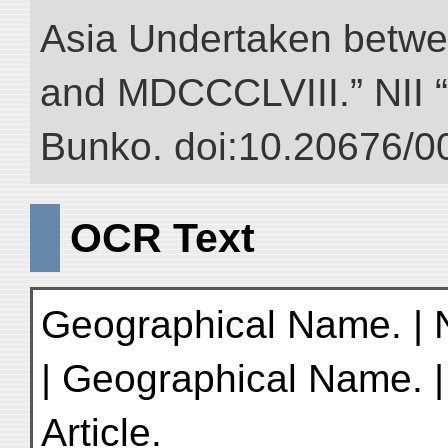
Asia Undertaken betw
and MDCCCLVIII.” NII “D
Bunko. doi:10.20676/0
OCR Text
Geographical Name. | No
| Geographical Name. | 
Article.