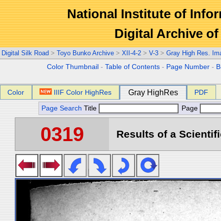
National Institute of Info
Digital Archive 
Digital Silk Road
>
Toyo Bunko Archive
>
XII-4-2
>
V-3
>
Gray High Res. Im
Color Thumbnail
-
Table of Contents
-
Page Number
-
B
Color
IIIF Color HighRes
Gray HighRes
PDF
Page Search
Title
Page
0319
Results of a Scientif