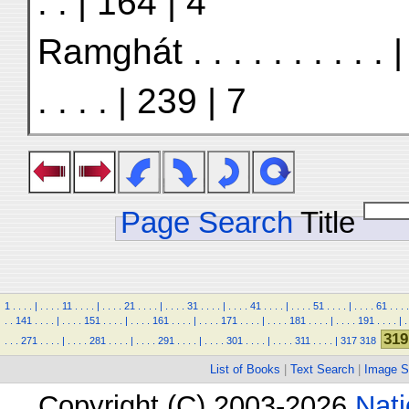
. . | 164 | 4
Ramghát . . . . . . . . . . 
. . . . | 239 | 7
Page Search
Title
1
.
.
.
.
|
.
.
.
.
11
.
.
.
.
|
.
.
.
.
21
.
.
.
.
|
.
.
.
.
31
.
.
.
.
|
.
.
.
.
41
.
.
.
.
|
.
.
.
.
51
.
.
.
.
|
.
.
.
.
61
.
.
.
.
.
.
141
.
.
.
.
|
.
.
.
.
151
.
.
.
.
|
.
.
.
.
161
.
.
.
.
|
.
.
.
.
171
.
.
.
.
|
.
.
.
.
181
.
.
.
.
|
.
.
.
.
191
.
.
.
.
|
.
319
.
.
.
271
.
.
.
.
|
.
.
.
.
281
.
.
.
.
|
.
.
.
.
291
.
.
.
.
|
.
.
.
.
301
.
.
.
.
|
.
.
.
.
311
.
.
.
.
|
317
318
List of Books
|
Text Search
|
Image S
Copyright (C) 2003-2026
Nati