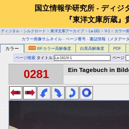
国立情報学研究所 - ディ
『東洋文庫所蔵』
ディジタル・シルクロード
>
東洋文庫アーカイブ
>
La-161
>
V-1
>
カラー
カラー画像サムネイル
-
ページ番号
-
書誌情報（メタデー
カラー
IIIFカラー高解像度
白黒高解像度
PDF
ページ検索
タイトル
ページ
Ein Tagebuch in Bilde
0281