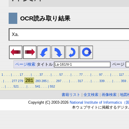
OCR読み取り結果
Xa.
ページ検索
タイトル
ページ
1
.
.
.
.
|
.
.
.
.
17
.
.
.
.
|
.
.
.
.
37
.
.
.
.
|
.
.
.
.
57
.
.
.
.
|
.
.
.
.
77
.
.
.
.
|
.
.
.
.
97
.
.
.
.
|
.
.
.
.
117
.
.
.
281
.
|
.
.
.
.
277
279
283
285
|
.
.
.
.
297
.
.
.
.
|
.
.
.
.
317
.
.
.
.
|
.
.
.
.
339
.
.
.
.
|
.
.
.
.
359
.
.
.
|
.
.
.
.
521
.
.
.
.
|
.
.
.
.
541
.
.
.
.
|
552
書籍リスト
|
全文検索
|
画像検索
|
地図
Copyright (C) 2003-2026
National Institute of Inform
本ウェブサイトに掲載するデジタ