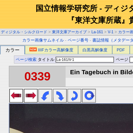
国立情報学研究所 - ディ
『東洋文庫所蔵』
ディジタル・シルクロード
>
東洋文庫アーカイブ
>
La-161
>
V-1
>
カラー
カラー画像サムネイル
-
ページ番号
-
書誌情報（メタデー
カラー
IIIFカラー高解像度
白黒高解像度
PDF
ページ検索
タイトル
ページ
Ein Tagebuch in Bilde
0339