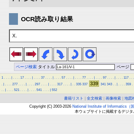
OCR読み取り結果
X.
ページ検索
タイトル
ページ
1
.
.
.
.
|
.
.
.
.
17
.
.
.
.
|
.
.
.
.
37
.
.
.
.
|
.
.
.
.
57
.
.
.
.
|
.
.
.
.
77
.
.
.
.
|
.
.
.
.
97
.
.
.
.
|
.
.
.
.
117
.
.
.
339
.
|
.
.
.
.
277
.
.
.
.
|
.
.
.
.
297
.
.
.
.
|
.
.
.
.
317
.
.
.
.
|
.
.
335
337
341
343
.
.
|
.
.
.
.
359
.
.
.
|
.
.
.
.
521
.
.
.
.
|
.
.
.
.
541
.
.
.
.
|
552
書籍リスト
|
全文検索
|
画像検索
|
地図
Copyright (C) 2003-2026
National Institute of Inform
本ウェブサイトに掲載するデジタ