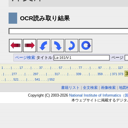
OCR読み取り結果
ページ検索
タイトル
ページ
1
.
.
.
.
|
.
.
.
.
17
.
.
.
.
|
.
.
.
.
37
.
.
.
.
|
.
.
.
.
57
.
.
.
.
|
.
.
.
.
77
.
.
.
.
|
.
.
.
.
97
.
.
.
.
|
.
.
.
.
117
.
.
.
3
.
|
.
.
.
.
277
.
.
.
.
|
.
.
.
.
297
.
.
.
.
|
.
.
.
.
317
.
.
.
.
|
.
.
.
.
339
.
.
.
.
|
.
.
.
.
359
.
.
.
.
|
371
373
.
.
|
.
.
.
.
521
.
.
.
.
|
.
.
.
.
541
.
.
.
.
|
552
書籍リスト
|
全文検索
|
画像検索
|
地図
Copyright (C) 2003-2026
National Institute of Inform
本ウェブサイトに掲載するデジタ