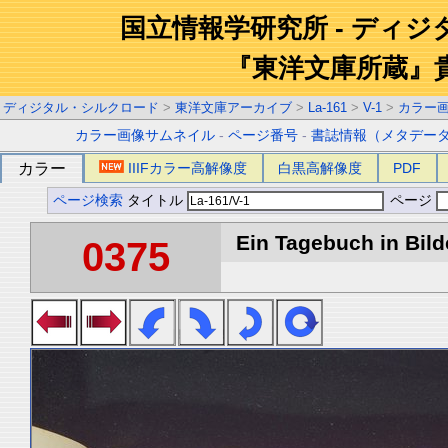
国立情報学研究所 - ディ
『東洋文庫所蔵』
ディジタル・シルクロード
>
東洋文庫アーカイブ
>
La-161
>
V-1
>
カラー
カラー画像サムネイル
-
ページ番号
-
書誌情報（メタデー
カラー
IIIFカラー高解像度
白黒高解像度
PDF
ページ検索
タイトル
ページ
Ein Tagebuch in Bilde
0375