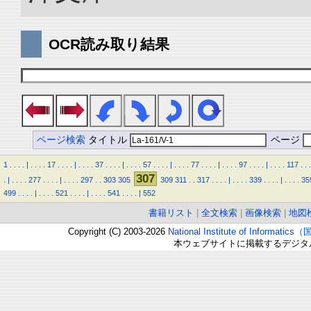
OCR読み取り結果
ページ検索
タイトル
ページ
1
.
.
.
.
|
.
.
.
.
17
.
.
.
.
|
.
.
.
.
37
.
.
.
.
|
.
.
.
.
57
.
.
.
.
|
.
.
.
.
77
.
.
.
.
|
.
.
.
.
97
.
.
.
.
|
.
.
.
.
117
.
.
.
307
.
|
.
.
.
.
277
.
.
.
.
|
.
.
.
.
297
.
.
303
305
309
311
.
.
317
.
.
.
.
|
.
.
.
.
339
.
.
.
.
|
.
.
.
.
35
499
.
.
.
.
|
.
.
.
.
521
.
.
.
.
|
.
.
.
.
541
.
.
.
.
|
552
書籍リスト
|
全文検索
|
画像検索
|
地図
Copyright (C) 2003-2026
National Institute of Inform
本ウェブサイトに掲載するデジタ