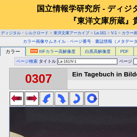
国立情報学研究所 - ディ
『東洋文庫所蔵』
ディジタル・シルクロード
>
東洋文庫アーカイブ
>
La-161
>
V-1
>
カラー
カラー画像サムネイル
-
ページ番号
-
書誌情報（メタデー
カラー
IIIFカラー高解像度
白黒高解像度
PDF
ページ検索
タイトル
ページ
Ein Tagebuch in Bilde
0307