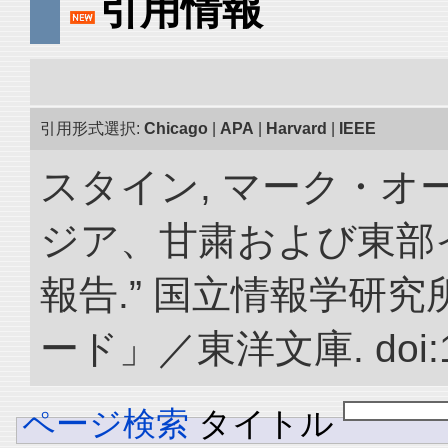
引用情報
引用形式選択:
Chicago
|
APA
|
Harvard
|
IEEE
スタイン, マーク・オー
ジア、甘粛および東部
報告.” 国立情報学研
ード」／東洋文庫. doi:10.
ページ検索
タイトル