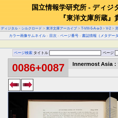
国立情報学研究所 - ディ
『東洋文庫所蔵』
ディジタル・シルクロード
>
東洋文庫アーカイブ
>
T-VIII-5-A-a-3
>
V-2
>
カラー画像サムネイル
-
目次
-
ページ番号
-
書誌情報（メタデー
ページ検索
タイトル
ページ
Innermost Asia : 
0086+0087