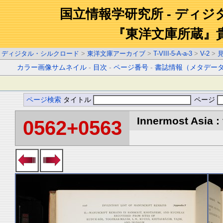
国立情報学研究所 - ディ
『東洋文庫所蔵』
ディジタル・シルクロード
>
東洋文庫アーカイブ
>
T-VIII-5-A-a-3
>
V-2
>
カラー画像サムネイル
-
目次
-
ページ番号
-
書誌情報（メタデー
ページ検索
タイトル
ページ
Innermost Asia : 
0562+0563