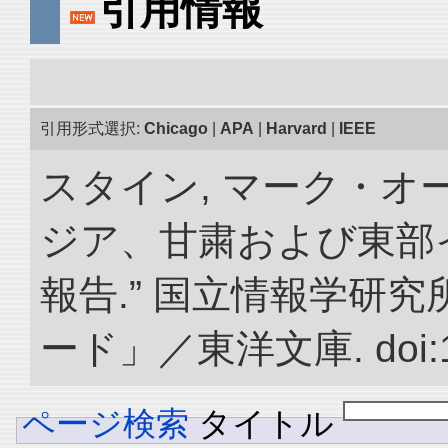
引用情報
引用形式選択:
Chicago
|
APA
|
Harvard
|
IEEE
スタイン, マーク・オー
ジア、甘粛および東部
報告.” 国立情報学研
ード」／東洋文庫. doi:10.
ページ検索
タイトル