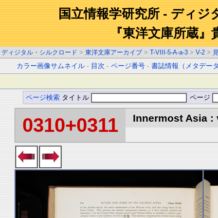
国立情報学研究所 - ディ
『東洋文庫所蔵』
ディジタル・シルクロード
>
東洋文庫アーカイブ
>
T-VIII-5-A-a-3
>
V-2
>
カラー画像サムネイル
-
目次
-
ページ番号
-
書誌情報（メタデー
ページ検索
タイトル
ページ
Innermost Asia : 
0310+0311