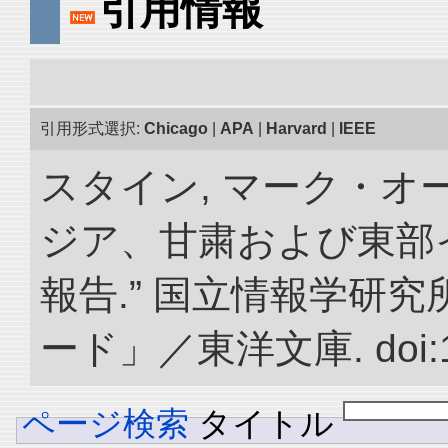
引用情報
引用形式選択:
Chicago
|
APA
|
Harvard
|
IEEE
スタイン, マーク・オー
ジア、甘粛および東部
報告.” 国立情報学研
ード」／東洋文庫. doi:10.
ページ検索
タイトル