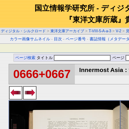
国立情報学研究所 - ディ
『東洋文庫所蔵』
ディジタル・シルクロード
>
東洋文庫アーカイブ
>
T-VIII-5-A-a-3
>
V-2
>
カラー画像サムネイル
-
目次
-
ページ番号
-
書誌情報（メタデー
ページ検索
タイトル
ページ
Innermost Asia : 
0666+0667