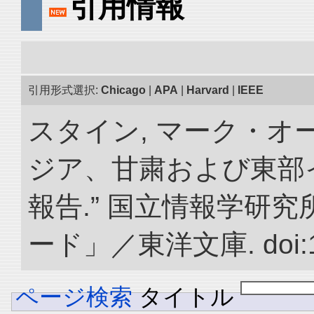
引用情報
引用形式選択:
Chicago
|
APA
|
Harvard
|
IEEE
スタイン, マーク・オー
ジア、甘粛および東部
報告.” 国立情報学研
ード」／東洋文庫. doi:10.
ページ検索
タイトル