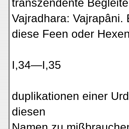
transzendente Begleite
Vajradhara: Vajrapâni.
diese Feen oder Hexen 
I,34—I,35
duplikationen einer Urd
diesen
Namen zu mißbrauchen,