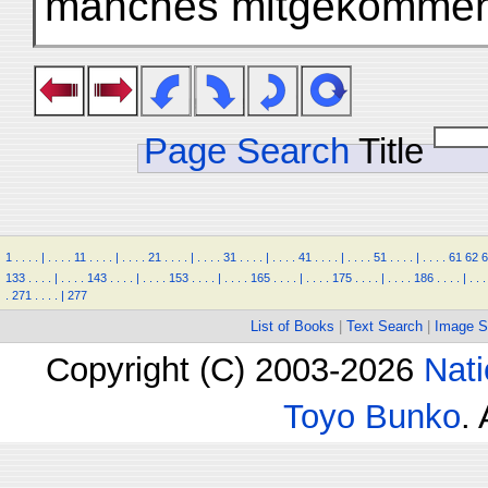
manches mitgekommen 
Page Search
Title
1
.
.
.
.
|
.
.
.
.
11
.
.
.
.
|
.
.
.
.
21
.
.
.
.
|
.
.
.
.
31
.
.
.
.
|
.
.
.
.
41
.
.
.
.
|
.
.
.
.
51
.
.
.
.
|
.
.
.
.
61
62
6
133
.
.
.
.
|
.
.
.
.
143
.
.
.
.
|
.
.
.
.
153
.
.
.
.
|
.
.
.
.
165
.
.
.
.
|
.
.
.
.
175
.
.
.
.
|
.
.
.
.
186
.
.
.
.
|
.
.
.
.
271
.
.
.
.
|
277
List of Books
|
Text Search
|
Image S
Copyright (C) 2003-2026
Nati
Toyo Bunko
.