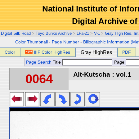
National Institute of Info
Digital Archive 
Digital Silk Road
>
Toyo Bunko Archive
>
LFa-21
>
V-1
>
Gray High Res. Im
Color Thumbnail
-
Page Number
-
Biliographic Information (Me
Color
IIIF Color HighRes
Gray HighRes
PDF
Page Search
Title
Page
Alt-Kutscha : vol.1
0064