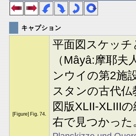
キャプション
平面図スケッチ
（Mâyâ:摩耶
ンウイの第2施
スタンの古代仏教
図版XLII-XL
[Figure] Fig. 74.
右で見つかった
Planskizze und Quersc