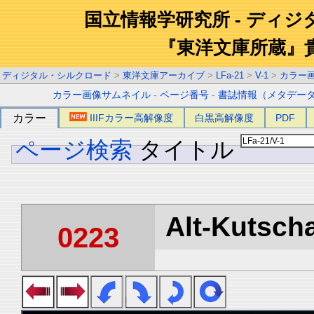
国立情報学研究所 - ディ
『東洋文庫所蔵』
ディジタル・シルクロード
>
東洋文庫アーカイブ
>
LFa-21
>
V-1
>
カラー
カラー画像サムネイル
-
ページ番号
-
書誌情報（メタデー
カラー
IIIFカラー高解像度
白黒高解像度
PDF
ページ検索
タイトル
Alt-Kutscha
0223