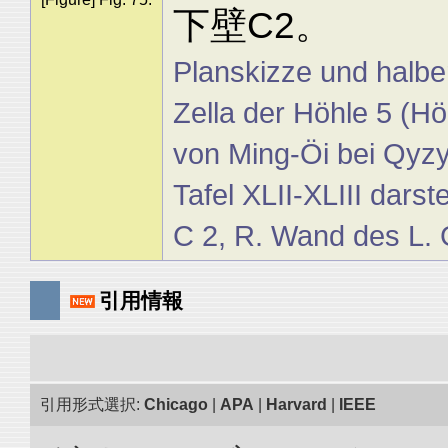
下壁C2。
Planskizze und halber
Zella der Höhle 5 (Hö
von Ming-Öi bei Qyzyl
Tafel XLII-XLIII darst
C 2, R. Wand des L.
引用情報
引用形式選択:
Chicago
|
APA
|
Harvard
|
IEEE