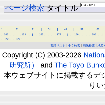
ページ検索
タイトル
1
.
.
.
.
|
.
.
.
.
11
.
.
.
.
|
.
.
.
.
21
.
.
.
.
|
.
.
.
.
31
.
.
.
.
|
.
.
.
.
41
.
.
.
.
|
.
.
.
.
51
.
.
.
.
|
.
.
.
.
61
.
.
.
.
.
.
143
.
.
.
.
|
.
.
.
.
153
.
.
.
.
|
.
.
.
.
165
.
.
.
.
|
.
.
.
.
175
.
.
.
.
|
.
.
.
.
186
.
.
.
.
|
.
.
.
.
198
.
.
.
.
|
.
.
.
.
271
.
.
.
.
|
277
書籍リスト
|
全文検索
|
画像検索
|
地図
Copyright (C) 2003-2026
Natio
研究所）
and
The Toyo B
本ウェブサイトに掲載するデ
りい