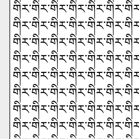
གིར་གིར་གིར་གིར་གིར་གིར་གིར
གིར་གིར་གིར་གིར་གིར་གིར་གིར
གིར་གིར་གིར་གིར་གིར་གིར་གིར
གིར་གིར་གིར་གིར་གིར་གིར་གིར
གིར་གིར་གིར་གིར་གིར་གིར་གིར
གིར་གིར་གིར་གིར་གིར་གིར་གིར
གིར་གིར་གིར་གིར་གིར་གིར་གིར
གིར་གིར་གིར་གིར་གིར་གིར་གིར