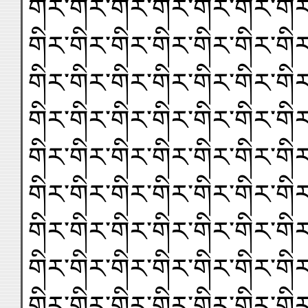
གིར་གིར་གིར་གིར་གིར་གིར་གིར
གིར་གིར་གིར་གིར་གིར་གིར་གིར
གིར་གིར་གིར་གིར་གིར་གིར་གིར
གིར་གིར་གིར་གིར་གིར་གིར་གིར
གིར་གིར་གིར་གིར་གིར་གིར་གིར
གིར་གིར་གིར་གིར་གིར་གིར་གིར
གིར་གིར་གིར་གིར་གིར་གིར་གིར
གིར་གིར་གིར་གིར་གིར་གིར་གིར
གིར་གིར་གིར་གིར་གིར་གིར་གིར