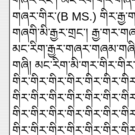
གཞར་རིང་། མང་རིག་གིར་གཞ
གཞར་གིར་(B MS.) གིར་རྒྱ་
གཞགི་མི་རྒྱར་གྲང་། རྒྱ་གར་
མང་རིག་རྒྱར་གཞར་གཞམ་གཞི།
གཞི། མང་རིག་མི་གར་གིར་གིར་
གིར་གིར་གིར་གིར་གིར་གིར་གིར
གིར་གིར་གིར་གིར་གིར་གིར་གིར
གིར་གིར་གིར་གིར་གིར་གིར་གིར
གིར་གིར་གིར་གིར་གིར་གིར་གིར