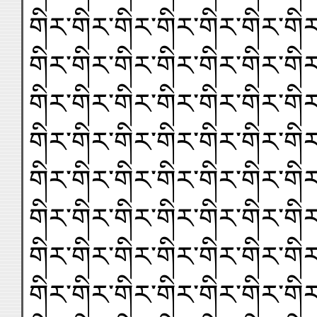
གིར་གིར་གིར་གིར་གིར་གིར་གིར
གིར་གིར་གིར་གིར་གིར་གིར་གིར
གིར་གིར་གིར་གིར་གིར་གིར་གིར
གིར་གིར་གིར་གིར་གིར་གིར་གིར
གིར་གིར་གིར་གིར་གིར་གིར་གིར
གིར་གིར་གིར་གིར་གིར་གིར་གིར
གིར་གིར་གིར་གིར་གིར་གིར་གིར
གིར་གིར་གིར་གིར་གིར་གིར་གིར