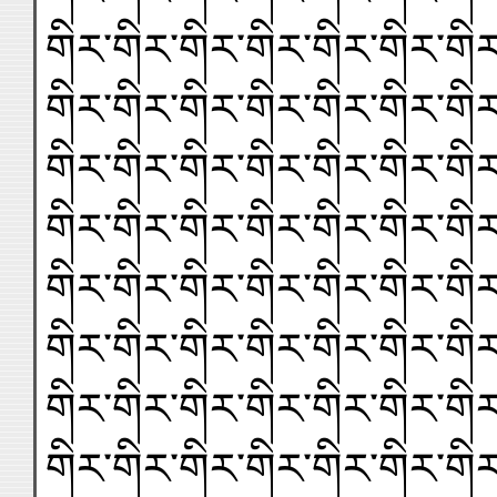
གིར་གིར་གིར་གིར་གིར་གིར་གིར
གིར་གིར་གིར་གིར་གིར་གིར་གིར
གིར་གིར་གིར་གིར་གིར་གིར་གིར
གིར་གིར་གིར་གིར་གིར་གིར་གིར
གིར་གིར་གིར་གིར་གིར་གིར་གིར
གིར་གིར་གིར་གིར་གིར་གིར་གིར
གིར་གིར་གིར་གིར་གིར་གིར་གིར
གིར་གིར་གིར་གིར་གིར་གིར་གིར