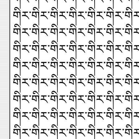
གིར་གིར་གིར་གིར་གིར་གིར་གིར
གིར་གིར་གིར་གིར་གིར་གིར་གིར
གིར་གིར་གིར་གིར་གིར་གིར་གིར
གིར་གིར་གིར་གིར་གིར་གིར་གིར
གིར་གིར་གིར་གིར་གིར་གིར་གིར
གིར་གིར་གིར་གིར་གིར་གིར་གིར
གིར་གིར་གིར་གིར་གིར་གིར་གིར
གིར་གིར་གིར་གིར་གིར་གིར་གིར