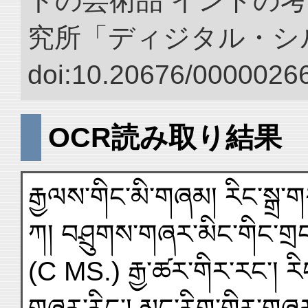
トの芸術品 インドの考
究所「ディジタル・シ
doi:10.20676/00000266
OCR読み取り結果
རྒྱལས་གིང་མི་གཞམ། རིང་སྒྲ་གར
ཀ། བཤྲུགས་གཞར་མིང་གིང་གྲང་།
(C MS.) རྒྱ་ཚར་གིར་རང་། རི