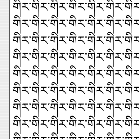
གིར་གིར་གིར་གིར་གིར་གིར་གིར
གིར་གིར་གིར་གིར་གིར་གིར་གིར
གིར་གིར་གིར་གིར་གིར་གིར་གིར
གིར་གིར་གིར་གིར་གིར་གིར་གིར
གིར་གིར་གིར་གིར་གིར་གིར་གིར
གིར་གིར་གིར་གིར་གིར་གིར་གིར
གིར་གིར་གིར་གིར་གིར་གིར་གིར
གིར་གིར་གིར་གིར་གིར་གིར་གིར