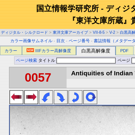
国立情報学研究所 - ディ
『東洋文庫所蔵』
ディジタル・シルクロード
>
東洋文庫アーカイブ
>
VII-8-5
>
V-2
>
白黒高
カラー画像サムネイル
-
目次
-
ページ番号
-
書誌情報（メタデー
カラー
IIIFカラー高解像度
白黒高解像度
PDF
ページ検索
タイトル
ページ
Antiquities of Indian 
0057