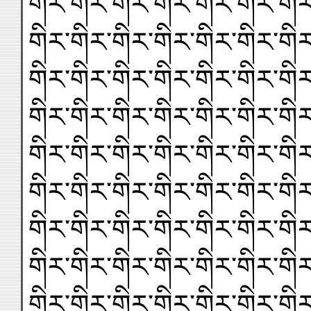
གིར་གིར་གིར་གིར་གིར་གིར་གིར
གིར་གིར་གིར་གིར་གིར་གིར་གིར
གིར་གིར་གིར་གིར་གིར་གིར་གིར
གིར་གིར་གིར་གིར་གིར་གིར་གིར
གིར་གིར་གིར་གིར་གིར་གིར་གིར
གིར་གིར་གིར་གིར་གིར་གིར་གིར
གིར་གིར་གིར་གིར་གིར་གིར་གིར
གིར་གིར་གིར་གིར་གིར་གིར་གིར
གིར་གིར་གིར་གིར་གིར་གིར་གིར