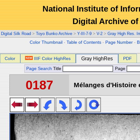
National Institute of Info
Digital Archive 
Digital Silk Road
>
Toyo Bunko Archive
>
Y-III-7-9
>
V-2
>
Gray High Res. I
Color Thumbnail
-
Table of Contents
-
Page Number
-
B
Color
IIIF Color HighRes
Gray HighRes
PDF
Page Search
Title
Page
0187
Mélanges d'Histoire 