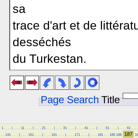
sa
trace d'art et de littér
desséchés
du Turkestan.
Page Search
Title
1
.
.
.
.
|
.
.
.
.
11
.
.
.
.
|
.
.
.
.
21
.
.
.
.
|
.
.
.
.
31
.
.
.
.
|
.
.
.
.
41
.
.
.
.
|
.
.
.
.
51
.
.
.
.
|
.
.
.
.
61
.
.
.
.
187
.
.
141
.
.
.
.
|
.
.
.
.
151
.
.
.
.
|
.
.
.
.
161
.
.
.
.
|
.
.
.
.
171
.
.
.
.
|
.
.
.
.
181
.
.
.
185
186
1