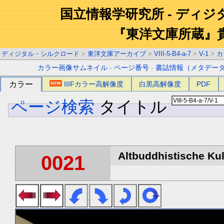
国立情報学研究所 - ディ
『東洋文庫所蔵』
ディジタル・シルクロード
>
東洋文庫アーカイブ
>
VIII-5-B4-a-7
>
V-1
>
カ
カラー画像サムネイル
-
ページ番号
-
書誌情報（メタデー
カラー
IIIFカラー高解像度
白黒高解像度
PDF
ページ検索
タイトル
Altbuddhistische Kult
0021