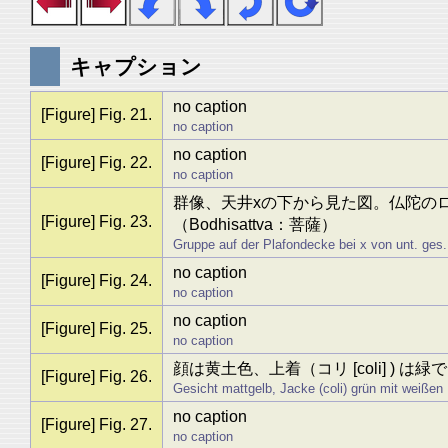
キャプション
no caption
[Figure] Fig. 21.
no caption
no caption
[Figure] Fig. 22.
no caption
群像、天井xの下から見た図。仏陀の
[Figure] Fig. 23.
（Bodhisattva：菩薩）
Gruppe auf der Plafondecke bei x von unt. ges.
no caption
[Figure] Fig. 24.
no caption
no caption
[Figure] Fig. 25.
no caption
顔は黄土色、上着（コリ [coli] ) 
[Figure] Fig. 26.
Gesicht mattgelb, Jacke (coli) grün mit weißen
no caption
[Figure] Fig. 27.
no caption