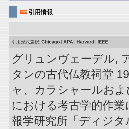
引用情報
引用形式選択:
Chicago
|
APA
|
Harvard
|
IEEE
グリュンヴェーデル, 
タンの古代仏教祠堂 19
ャ、カラシャールおよ
における考古学的作業に
報学研究所「ディジタ