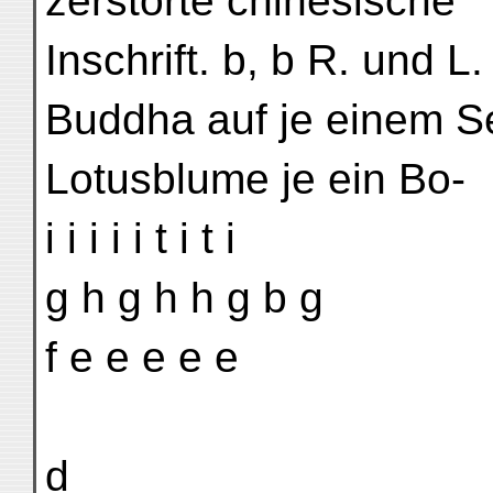
zerstörte chinesische
Inschrift. b, b R. und L
Buddha auf je einem Se
Lotusblume je ein Bo-
i i i i i t i t i
g h g h h g b g
f e e e e e
d