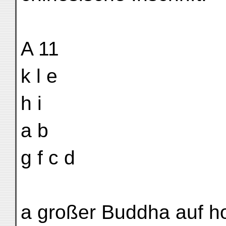
A 11
k l e
h i
a b
g f c d
a großer Buddha auf h