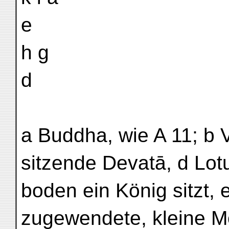
e
h g
d
a Buddha, wie A 11; b V
sitzende Devatā, d Lot
boden ein König sitzt,
zugewendete, kleine Mö