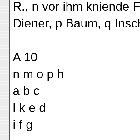
R., n vor ihm kniende F
Diener, p Baum, q Insch
A 10
n m o p h
a b c
l k e d
i f g