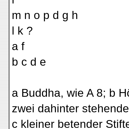
m n o p d g h
l k ?
a f
b c d e
a Buddha, wie A 8; b Hö
zwei dahinter stehende
c kleiner betender Stif