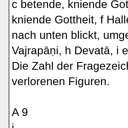
c betende, kniende Gott
kniende Gottheit, f Hal
nach unten blickt, umg
Vajrapāṇi, h Devatā, i e
Die Zahl der Fragezeic
verlorenen Figuren.
A 9
i