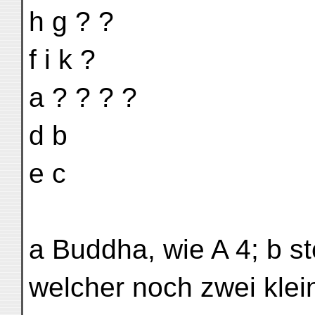
h g ? ?
f i k ?
a ? ? ? ?
d b
e c
a Buddha, wie A 4; b st
welcher noch zwei klei