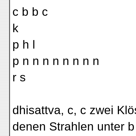
c b b c
k
p h l
p n n n n n n n n
r s
dhisattva, c, c zwei Klö
denen Strahlen unter b