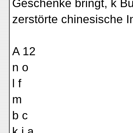
Geschenke bringt, k Bu
zerstörte chinesische In
A 12
n o
l f
m
b c
k i a