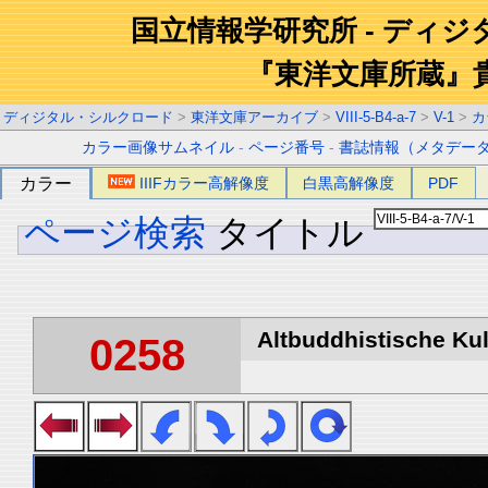
国立情報学研究所 - ディ
『東洋文庫所蔵』
ディジタル・シルクロード
>
東洋文庫アーカイブ
>
VIII-5-B4-a-7
>
V-1
>
カ
カラー画像サムネイル
-
ページ番号
-
書誌情報（メタデー
カラー
IIIFカラー高解像度
白黒高解像度
PDF
ページ検索
タイトル
Altbuddhistische Kult
0258