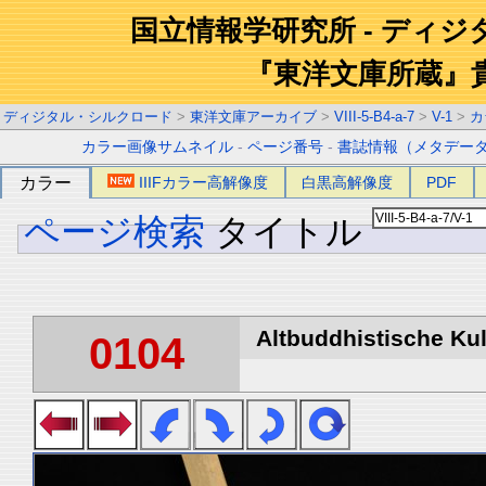
国立情報学研究所 - ディ
『東洋文庫所蔵』
ディジタル・シルクロード
>
東洋文庫アーカイブ
>
VIII-5-B4-a-7
>
V-1
>
カ
カラー画像サムネイル
-
ページ番号
-
書誌情報（メタデー
カラー
IIIFカラー高解像度
白黒高解像度
PDF
ページ検索
タイトル
Altbuddhistische Kult
0104