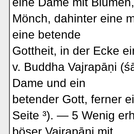
eine Dame mit Blumen, 
Mönch, dahinter eine m
eine betende
Gottheit, in der Ecke e
v. Buddha Vajrapāṇi (ś
Dame und ein
betender Gott, ferner e
Seite ³). — 5 Wenig erh
böser Vajrapāṇi mit