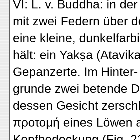
VI: L. v. Buddha: in de
mit zwei Federn über de
eine kleine, dunkelfar
hält: ein Yakṣa (Atavika
Gepanzerte. Im Hinter-
grunde zwei betende D
dessen Gesicht zerschl
προτομή eines Löwen a
Kopfbedeckung (Fig. 22