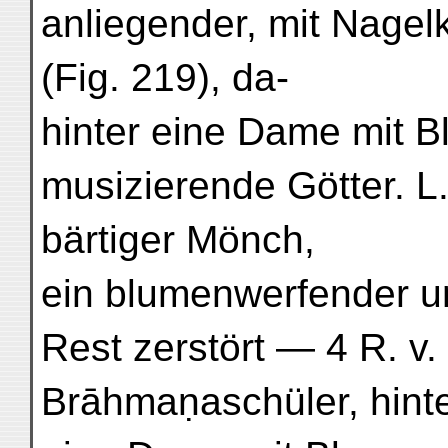
anliegender, mit Nagel
(Fig. 219), da-
hinter eine Dame mit B
musizierende Götter. L.
bärtiger Mönch,
ein blumenwerfender un
Rest zerstört — 4 R. v
Brāhmaṇaschüler, hint