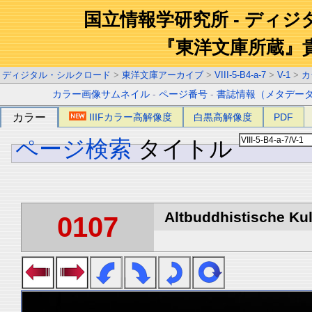
国立情報学研究所 - ディ
『東洋文庫所蔵』
ディジタル・シルクロード
>
東洋文庫アーカイブ
>
VIII-5-B4-a-7
>
V-1
>
カ
カラー画像サムネイル
-
ページ番号
-
書誌情報（メタデー
カラー
IIIFカラー高解像度
白黒高解像度
PDF
ページ検索
タイトル
Altbuddhistische Kult
0107