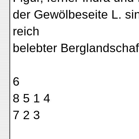
der Gewölbeseite L. si
reich
belebter Berglandschaf
6
8 5 1 4
7 2 3