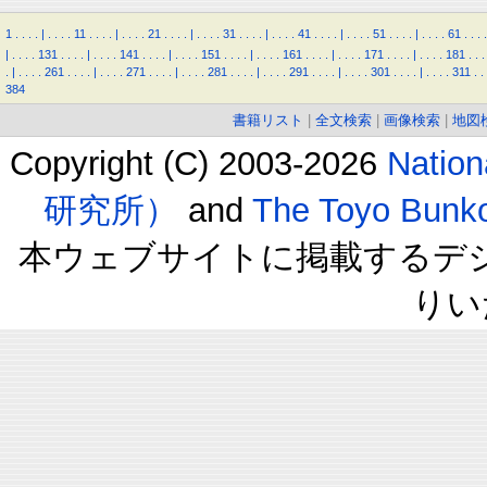
1
.
.
.
.
|
.
.
.
.
11
.
.
.
.
|
.
.
.
.
21
.
.
.
.
|
.
.
.
.
31
.
.
.
.
|
.
.
.
.
41
.
.
.
.
|
.
.
.
.
51
.
.
.
.
|
.
.
.
.
61
.
.
.
.
|
.
.
.
.
131
.
.
.
.
|
.
.
.
.
141
.
.
.
.
|
.
.
.
.
151
.
.
.
.
|
.
.
.
.
161
.
.
.
.
|
.
.
.
.
171
.
.
.
.
|
.
.
.
.
181
.
.
.
.
|
.
.
.
.
261
.
.
.
.
|
.
.
.
.
271
.
.
.
.
|
.
.
.
.
281
.
.
.
.
|
.
.
.
.
291
.
.
.
.
|
.
.
.
.
301
.
.
.
.
|
.
.
.
.
311
.
.
384
書籍リスト
|
全文検索
|
画像検索
|
地図
Copyright (C) 2003-2026
Natio
研究所）
and
The Toyo B
本ウェブサイトに掲載するデ
りい