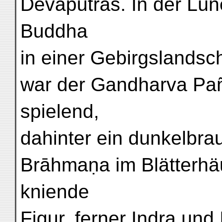
Devaputras. In der Lün
Buddha
in einer Gebirgslandsch
war der Gandharva Pañ
spielend,
dahinter ein dunkelbra
Brāhmaṇa im Blätterhäu
kniende
Figur, ferner Indra un