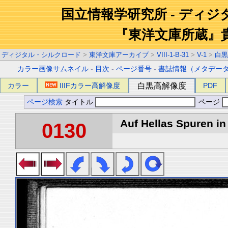
国立情報学研究所 - ディ
『東洋文庫所蔵』
ディジタル・シルクロード
>
東洋文庫アーカイブ
>
VIII-1-B-31
>
V-1
>
白黒
カラー画像サムネイル
-
目次
-
ページ番号
-
書誌情報（メタデー
カラー
IIIFカラー高解像度
白黒高解像度
PDF
ページ検索
タイトル
ページ
Auf Hellas Spuren in 
0130