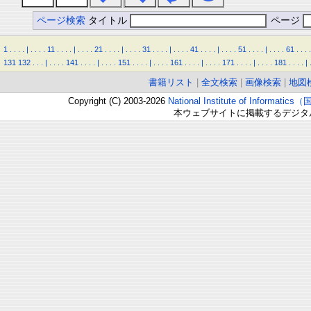
ページ検索
タイトル
ページ
1
.
.
.
.
|
.
.
.
.
11
.
.
.
.
|
.
.
.
.
21
.
.
.
.
|
.
.
.
.
31
.
.
.
.
|
.
.
.
.
41
.
.
.
.
|
.
.
.
.
51
.
.
.
.
|
.
.
.
.
61
.
.
.
.
131
132
.
.
.
|
.
.
.
.
141
.
.
.
.
|
.
.
.
.
151
.
.
.
.
|
.
.
.
.
161
.
.
.
.
|
.
.
.
.
171
.
.
.
.
|
.
.
.
.
181
.
.
.
.
|
書籍リスト
|
全文検索
|
画像検索
|
地図
Copyright (C) 2003-2026
National Institute of Inform
本ウェブサイトに掲載するデジタ