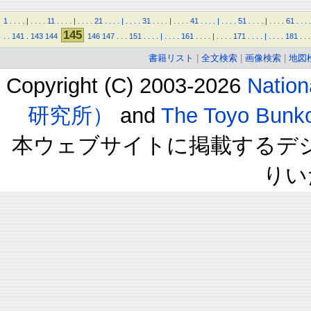
1
.
.
.
.
|
.
.
.
.
11
.
.
.
.
|
.
.
.
.
21
.
.
.
.
|
.
.
.
.
31
.
.
.
.
|
.
.
.
.
41
.
.
.
.
|
.
.
.
.
51
.
.
.
.
|
.
.
.
.
61
.
.
.
.
145
.
.
141
.
143
144
146
147
.
.
.
151
.
.
.
.
|
.
.
.
.
161
.
.
.
.
|
.
.
.
.
171
.
.
.
.
|
.
.
.
.
181
.
.
.
書籍リスト
|
全文検索
|
画像検索
|
地図
Copyright (C) 2003-2026
Natio
研究所）
and
The Toyo B
本ウェブサイトに掲載するデ
りい