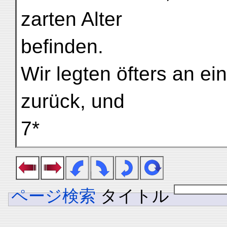
zarten Alter
befinden.
Wir legten öfters an e
zurück, und
7*
ページ検索
タイトル