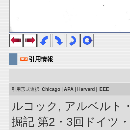
引用情報
引用形式選択:
Chicago
|
APA
|
Harvard
|
IEEE
ルコック, アルベルト
掘記 第2・3回ドイツ