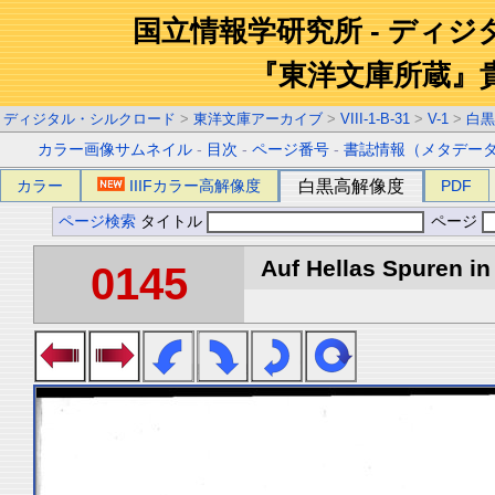
国立情報学研究所 - ディ
『東洋文庫所蔵』
ディジタル・シルクロード
>
東洋文庫アーカイブ
>
VIII-1-B-31
>
V-1
>
白黒
カラー画像サムネイル
-
目次
-
ページ番号
-
書誌情報（メタデー
カラー
IIIFカラー高解像度
白黒高解像度
PDF
ページ検索
タイトル
ページ
Auf Hellas Spuren in 
0145