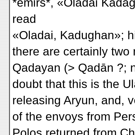
*emirs*, «Oladai Kadag
read
«Oladai, Kadughan»; his Ms. give
there are certainly tw
Qadayan (> Qadān ?; n
doubt that this is the 
releasing Aryun, and, v
of the envoys from Per
Polos returned from Chi