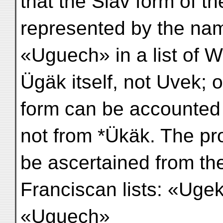
that the Slav form of 
represented by the nam
«Uguech» in a list of 
Ügäk itself, not Uvek; 
form can be accounted 
not from *Ükäk. The pr
be ascertained from the 
Franciscan lists: «Uge
«Uguech»