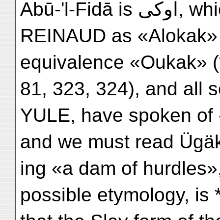
Abū-'l-Fidā is اوكى, which has been transcribed by
REINAUD as «Alokak» (
equivalence «Oukak» (*G
81, 323, 324), and all
YULE, have spoken of «
and we must read Ügä
ing «a dam of hurdles
possible etymology, i