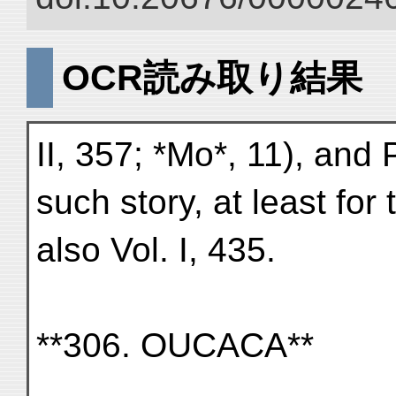
OCR読み取り結果
II, 357; *Mo*, 11), an
such story, at least for
also Vol. I, 435.
**306. OUCACA**