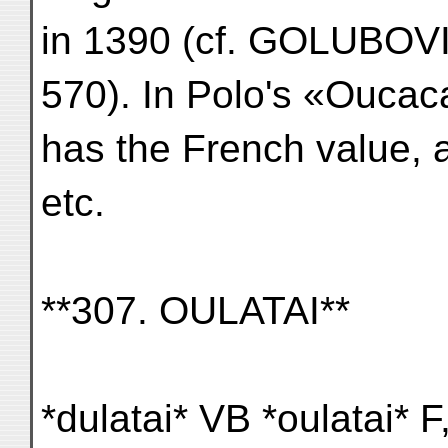
in 1390 (cf. GOLUBOVICH
570). In Polo's «Oucac
has the French value, 
etc.
**307. OULATAI**
*dulatai* VB *oulatai* F