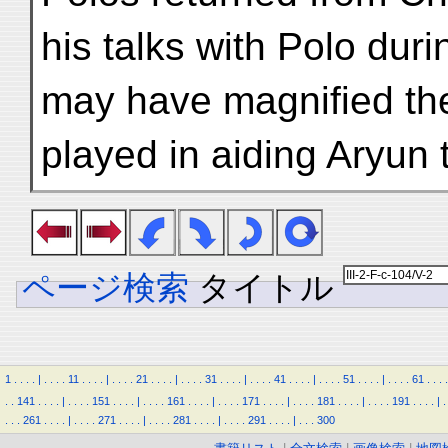
his talks with Polo duri
may have magnified the
played in aiding Aryun 
ページ検索
タイトル
1
.
.
.
.
|
.
.
.
.
11
.
.
.
.
|
.
.
.
.
21
.
.
.
.
|
.
.
.
.
31
.
.
.
.
|
.
.
.
.
41
.
.
.
.
|
.
.
.
.
51
.
.
.
.
|
.
.
.
.
61
.
.
.
.
.
.
141
.
.
.
.
|
.
.
.
.
151
.
.
.
.
|
.
.
.
.
161
.
.
.
.
|
.
.
.
.
171
.
.
.
.
|
.
.
.
.
181
.
.
.
.
|
.
.
.
.
191
.
.
.
.
|
.
.
.
.
261
.
.
.
.
|
.
.
.
.
271
.
.
.
.
|
.
.
.
.
281
.
.
.
.
|
.
.
.
.
291
.
.
.
.
|
.
.
.
300