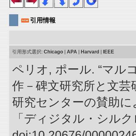
引用情報
引用形式選択:
Chicago
|
APA
|
Harvard
|
IEEE
ペリオ, ポール. “マ
作－碑文研究所と文芸
研究センターの賛助によ
「ディジタル・シルク
doi:10.20676/00000246