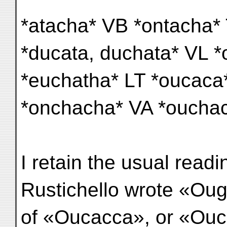
*atacha* VB *ontacha*
*ducata, duchata* VL *
*euchatha* LT *oucaca*
*onchacha* VA *ouchac
I retain the usual readi
Rustichello wrote «Ouga
of «Oucacca», or «Ouca