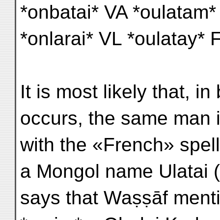
*onbatai* VA *oulatam* 
*onlarai* VL *oulatay* 
It is most likely that, 
occurs, the same man i
with the «French» spell
a Mongol name Ulatai (
says that Waṣṣāf ment