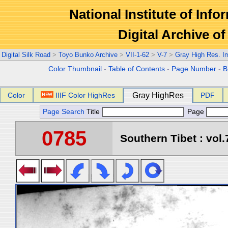
National Institute of Info
Digital Archive 
Digital Silk Road
>
Toyo Bunko Archive
>
VII-1-62
>
V-7
>
Gray High Res. I
Color Thumbnail
-
Table of Contents
-
Page Number
-
B
Color
IIIF Color HighRes
Gray HighRes
PDF
Page Search
Title
Page
0785
Southern Tibet : vol.