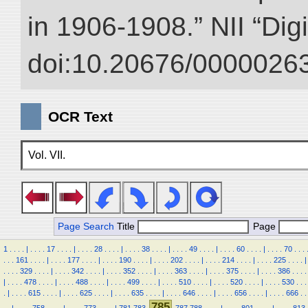
in 1906-1908.” NII “Dig
doi:10.20676/00000263
OCR Text
Vol. VII.
Page Search
Title
Page
1
.
.
.
.
|
.
.
.
.
17
.
.
.
.
|
.
.
.
.
28
.
.
.
.
|
.
.
.
.
38
.
.
.
.
|
.
.
.
.
49
.
.
.
.
|
.
.
.
.
60
.
.
.
.
|
.
.
.
.
70
.
.
.
.
.
.
161
.
.
.
.
|
.
.
.
.
177
.
.
.
.
|
.
.
.
.
190
.
.
.
.
|
.
.
.
.
202
.
.
.
.
|
.
.
.
.
214
.
.
.
.
|
.
.
.
.
225
.
.
.
.
|
.
.
.
.
329
.
.
.
.
|
.
.
.
.
342
.
.
.
.
|
.
.
.
.
352
.
.
.
.
|
.
.
.
.
363
.
.
.
.
|
.
.
.
.
375
.
.
.
.
|
.
.
.
.
386
.
.
.
.
|
.
.
.
.
478
.
.
.
.
|
.
.
.
.
488
.
.
.
.
|
.
.
.
.
499
.
.
.
.
|
.
.
.
.
510
.
.
.
.
|
.
.
.
.
520
.
.
.
.
|
.
.
.
.
530
.
.
.
.
|
.
.
.
.
615
.
.
.
.
|
.
.
.
.
625
.
.
.
.
|
.
.
.
.
635
.
.
.
.
|
.
.
.
.
646
.
.
.
.
|
.
.
.
.
656
.
.
.
.
|
.
.
.
.
666
.
.
785