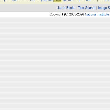
.
.
|
.
.
.
.
758
.
.
.
.
|
.
.
.
.
773
.
.
.
.
|
781
783
787
788
.
.
.
.
|
.
.
.
.
801
.
.
.
.
|
.
.
.
.
813
List of Books
|
Text Search
|
Image S
Copyright (C) 2003-2026
National Institute