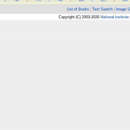
.
.
|
.
.
.
.
758
.
.
.
.
|
.
.
.
.
773
.
.
.
.
|
.
.
.
.
788
.
.
.
.
|
.
.
.
.
801
.
.
.
.
|
.
.
.
.
813
.
.
.
.
|
.
.
.
.
833
.
List of Books
|
Text Search
|
Image S
Copyright (C) 2003-2026
National Institute