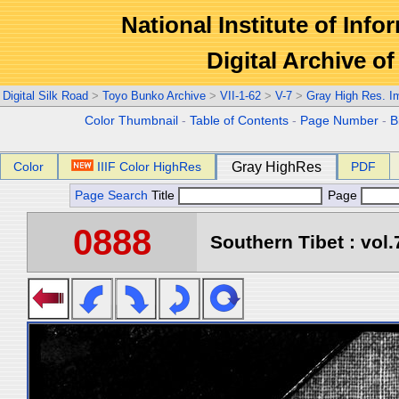
National Institute of Info
Digital Archive 
Digital Silk Road
>
Toyo Bunko Archive
>
VII-1-62
>
V-7
>
Gray High Res. I
Color Thumbnail
-
Table of Contents
-
Page Number
-
B
Color
IIIF Color HighRes
Gray HighRes
PDF
Page Search
Title
Page
0888
Southern Tibet : vol.