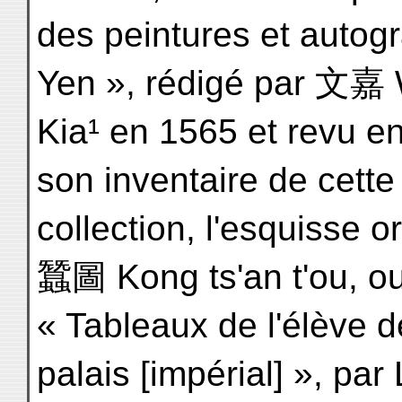
des peintures et autog
Yen », rédigé par 文嘉
Kia¹ en 1565 et revu e
son inventaire de cette
collection, l'esquisse
蠶圖 Kong ts'an t'ou, o
« Tableaux de l'élève d
palais [impérial] », par