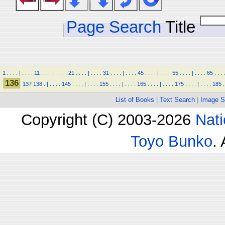
Page Search
Title
1
.
.
.
.
|
.
.
.
.
11
.
.
.
.
|
.
.
.
.
21
.
.
.
.
|
.
.
.
.
31
.
.
.
.
|
.
.
.
.
45
.
.
.
.
|
.
.
.
.
55
.
.
.
.
|
.
.
.
.
65
.
.
.
.
136
137
138
.
|
.
.
.
.
145
.
.
.
.
|
.
.
.
.
155
.
.
.
.
|
.
.
.
.
165
.
.
.
.
|
.
.
.
.
175
.
.
.
.
|
.
.
.
.
185
.
List of Books
|
Text Search
|
Image S
Copyright (C) 2003-2026
Nati
Toyo Bunko
.