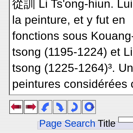
從訓 Li Ts'ong-hiun. Lu
la peinture, et y fut en
fonctions sous Kouang-
tsong (1195-1224) et Li
tsong (1225-1264)³. Un
peintures considérées
Page Search
Title