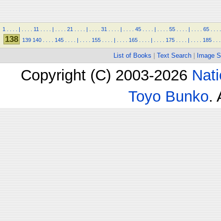
1
.
.
.
.
|
.
.
.
.
11
.
.
.
.
|
.
.
.
.
21
.
.
.
.
|
.
.
.
.
31
.
.
.
.
|
.
.
.
.
45
.
.
.
.
|
.
.
.
.
55
.
.
.
.
|
.
.
.
.
65
.
.
.
.
138
139
140
.
.
.
.
145
.
.
.
.
|
.
.
.
.
155
.
.
.
.
|
.
.
.
.
165
.
.
.
.
|
.
.
.
.
175
.
.
.
.
|
.
.
.
.
185
.
.
.
List of Books
|
Text Search
|
Image S
Copyright (C) 2003-2026
Nati
Toyo Bunko
.