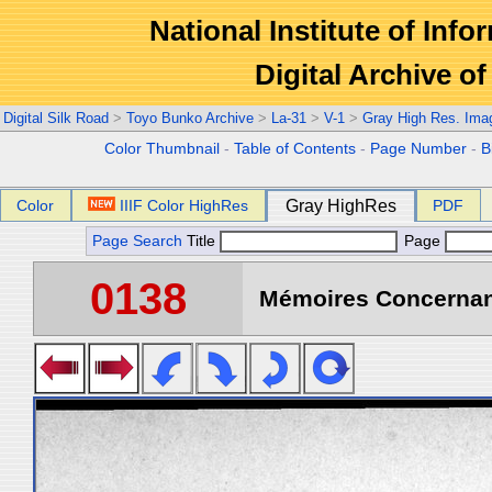
National Institute of Info
Digital Archive 
Digital Silk Road
>
Toyo Bunko Archive
>
La-31
>
V-1
>
Gray High Res. Ima
Color Thumbnail
-
Table of Contents
-
Page Number
-
B
Color
IIIF Color HighRes
Gray HighRes
PDF
Page Search
Title
Page
0138
Mémoires Concernant 