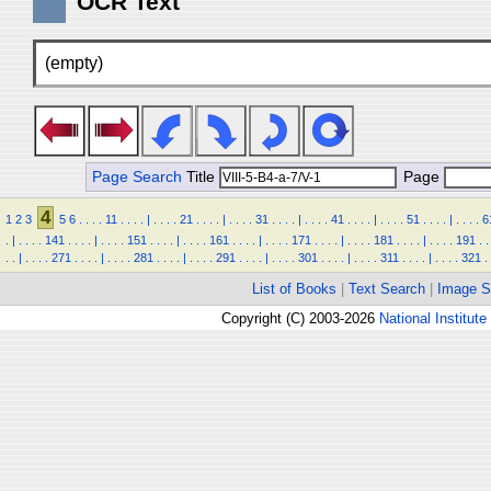
OCR Text
(empty)
Page Search
Title
Page
4
1
2
3
5
6
.
.
.
.
11
.
.
.
.
|
.
.
.
.
21
.
.
.
.
|
.
.
.
.
31
.
.
.
.
|
.
.
.
.
41
.
.
.
.
|
.
.
.
.
51
.
.
.
.
|
.
.
.
.
6
.
|
.
.
.
.
141
.
.
.
.
|
.
.
.
.
151
.
.
.
.
|
.
.
.
.
161
.
.
.
.
|
.
.
.
.
171
.
.
.
.
|
.
.
.
.
181
.
.
.
.
|
.
.
.
.
191
.
.
.
.
|
.
.
.
.
271
.
.
.
.
|
.
.
.
.
281
.
.
.
.
|
.
.
.
.
291
.
.
.
.
|
.
.
.
.
301
.
.
.
.
|
.
.
.
.
311
.
.
.
.
|
.
.
.
.
321
.
List of Books
|
Text Search
|
Image S
Copyright (C) 2003-2026
National Institute