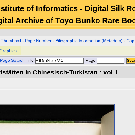
stitute of Informatics - Digital Silk 
gital Archive of Toyo Bunko Rare Bo
r Thumbnail
-
Page Number
-
Biliographic Information (Metadata)
-
Cap
Graphics
Page Search
Title
Page
stätten in Chinesisch-Turkistan : vol.1