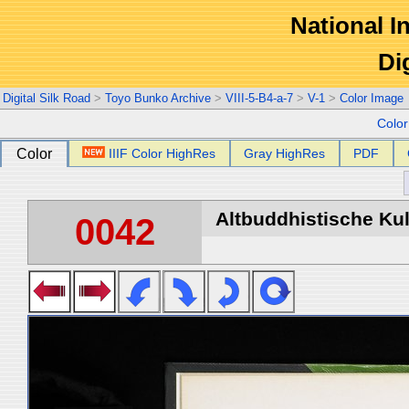
National In
Di
Digital Silk Road
>
Toyo Bunko Archive
>
VIII-5-B4-a-7
>
V-1
>
Color Image
Colo
Color
IIIF Color HighRes
Gray HighRes
PDF
Altbuddhistische Kult
0042