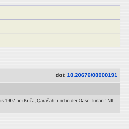
doi:
10.20676/00000191
bis 1907 bei Kuča, Qarašahr und in der Oase Turfan.” NII