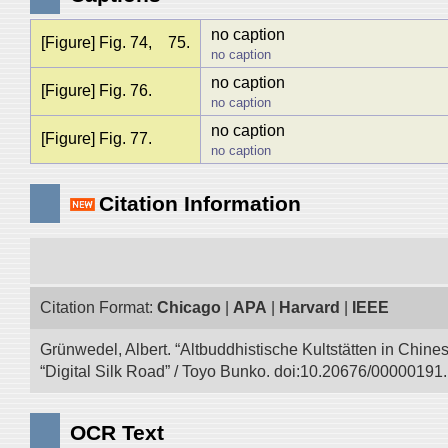
no caption
[Figure] Fig. 74, 75.
no caption
no caption
[Figure] Fig. 76.
no caption
no caption
[Figure] Fig. 77.
no caption
Citation Information
Citation Format:
Chicago
|
APA
|
Harvard
|
IEEE
Grünwedel, Albert. “Altbuddhistische Kultstätten in Chine
“Digital Silk Road” / Toyo Bunko. doi:10.20676/00000191.
OCR Text