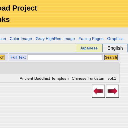
Road Project
oks
tion
-
Color Image
-
Gray HighRes. Image
-
Facing Pages
-
Graphics
-
Japanese
English
Full Text
Ancient Buddhist Temples in Chinese Turkistan : vol.1