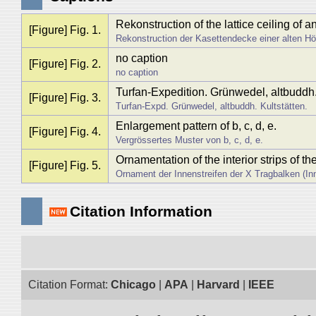
Rekonstruction of the lattice ceiling of a
[Figure] Fig. 1.
Rekonstruction der Kasettendecke einer alten Höh
no caption
[Figure] Fig. 2.
no caption
Turfan-Expedition. Grünwedel, altbuddh. 
[Figure] Fig. 3.
Turfan-Expd. Grünwedel, altbuddh. Kultstätten.
Enlargement pattern of b, c, d, e.
[Figure] Fig. 4.
Vergrössertes Muster von b, c, d, e.
Ornamentation of the interior strips of t
[Figure] Fig. 5.
Ornament der Innenstreifen der X Tragbalken (I
Citation Information
Citation Format:
Chicago
|
APA
|
Harvard
|
IEEE