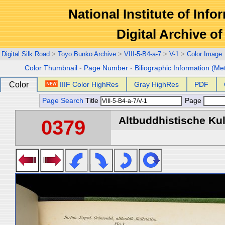
National Institute of Info
Digital Archive 
Digital Silk Road
>
Toyo Bunko Archive
>
VIII-5-B4-a-7
>
V-1
>
Color Image
Color Thumbnail
-
Page Number
-
Biliographic Information (Me
Color
IIIF Color HighRes
Gray HighRes
PDF
Page Search
Title
Page
Altbuddhistische Kult
0379