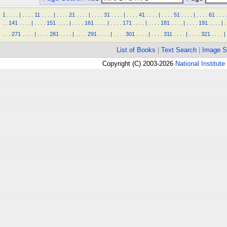
1
.
.
.
.
|
.
.
.
.
11
.
.
.
.
|
.
.
.
.
21
.
.
.
.
|
.
.
.
.
31
.
.
.
.
|
.
.
.
.
41
.
.
.
.
|
.
.
.
.
51
.
.
.
.
|
.
.
.
.
61
.
.
.
.
.
.
141
.
.
.
.
|
.
.
.
.
151
.
.
.
.
|
.
.
.
.
161
.
.
.
.
|
.
.
.
.
171
.
.
.
.
|
.
.
.
.
181
.
.
.
.
|
.
.
.
.
191
.
.
.
.
|
.
.
.
.
271
.
.
.
.
|
.
.
.
.
281
.
.
.
.
|
.
.
.
.
291
.
.
.
.
|
.
.
.
.
301
.
.
.
.
|
.
.
.
.
311
.
.
.
.
|
.
.
.
.
321
.
.
.
.
|
List of Books
|
Text Search
|
Image S
Copyright (C) 2003-2026
National Institute