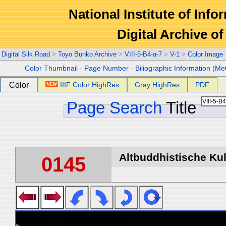
National Institute of Info
Digital Archive 
Digital Silk Road
>
Toyo Bunko Archive
>
VIII-5-B4-a-7
>
V-1
>
Color Image
Color Thumbnail
-
Page Number
-
Biliographic Information (Me
Color
IIIF Color HighRes
Gray HighRes
PDF
Page Search
Title
Altbuddhistische Kult
0145