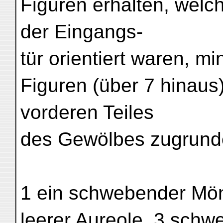
Figuren erhalten, welc
der Eingangs-
tür orientiert waren, m
Figuren (über 7 hinaus
vorderen Teiles
des Gewölbes zugrunde
1 ein schwebender Mönc
leerer Aureole, 3 schw