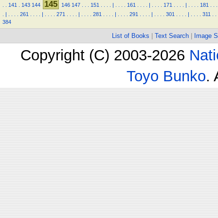
145
.
.
141
.
143
144
146
147
.
.
.
151
.
.
.
.
|
.
.
.
.
161
.
.
.
.
|
.
.
.
.
171
.
.
.
.
|
.
.
.
.
181
.
.
.
.
|
.
.
.
.
261
.
.
.
.
|
.
.
.
.
271
.
.
.
.
|
.
.
.
.
281
.
.
.
.
|
.
.
.
.
291
.
.
.
.
|
.
.
.
.
301
.
.
.
.
|
.
.
.
.
311
.
.
384
List of Books
|
Text Search
|
Image S
Copyright (C) 2003-2026
Nati
Toyo Bunko
.