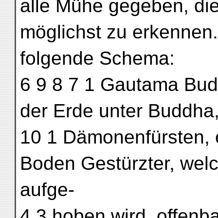
alle Mühe gegeben, die
möglichst zu erkennen.
folgende Schema:
6 9 8 7 1 Gautama Budd
der Erde unter Buddha, 
10 1 Dämonenfürsten, eb
Boden Gestürzter, wel
aufge-
4 3 hoben wird, offenb