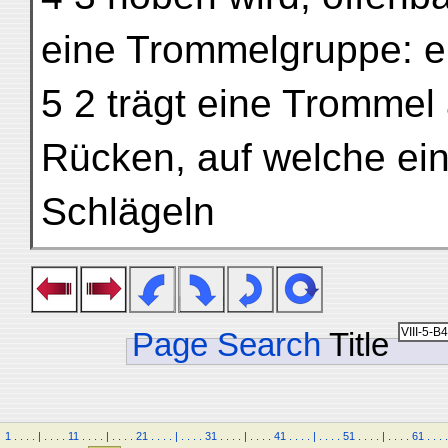
eine Trommelgruppe: ei
5 2 trägt eine Trommel
Rücken, auf welche ein
Schlägeln
Page Search
Title
1
.
.
.
.
|
.
.
.
.
11
.
.
.
.
|
.
.
.
.
21
.
.
.
.
|
.
.
.
.
31
.
.
.
.
|
.
.
.
.
41
.
.
.
.
|
.
.
.
.
51
.
.
.
.
|
.
.
.
.
61
.
.
.
.