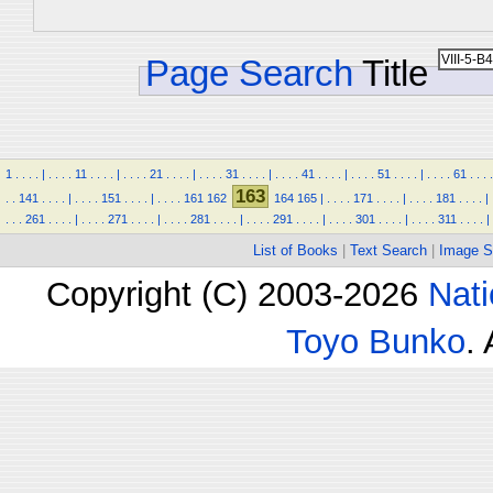
Page Search
Title
1
.
.
.
.
|
.
.
.
.
11
.
.
.
.
|
.
.
.
.
21
.
.
.
.
|
.
.
.
.
31
.
.
.
.
|
.
.
.
.
41
.
.
.
.
|
.
.
.
.
51
.
.
.
.
|
.
.
.
.
61
.
.
.
.
163
.
.
141
.
.
.
.
|
.
.
.
.
151
.
.
.
.
|
.
.
.
.
161
162
164
165
|
.
.
.
.
171
.
.
.
.
|
.
.
.
.
181
.
.
.
.
|
.
.
.
261
.
.
.
.
|
.
.
.
.
271
.
.
.
.
|
.
.
.
.
281
.
.
.
.
|
.
.
.
.
291
.
.
.
.
|
.
.
.
.
301
.
.
.
.
|
.
.
.
.
311
.
.
.
.
|
List of Books
|
Text Search
|
Image S
Copyright (C) 2003-2026
Nati
Toyo Bunko
.