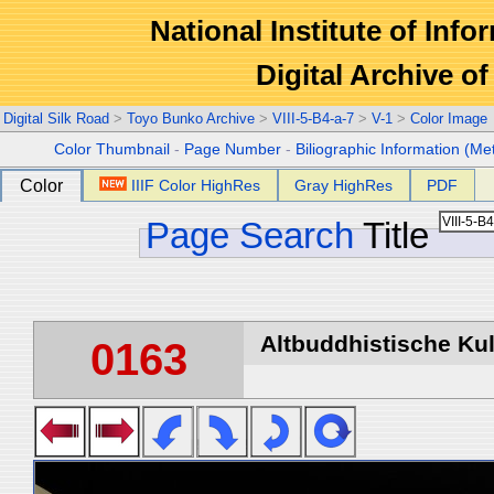
National Institute of Info
Digital Archive 
Digital Silk Road
>
Toyo Bunko Archive
>
VIII-5-B4-a-7
>
V-1
>
Color Image
Color Thumbnail
-
Page Number
-
Biliographic Information (Me
Color
IIIF Color HighRes
Gray HighRes
PDF
Page Search
Title
Altbuddhistische Kult
0163