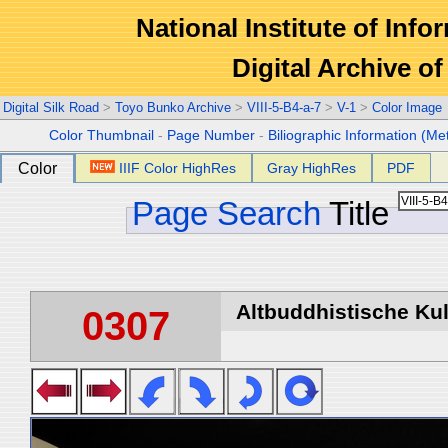
National Institute of Info
Digital Archive 
Digital Silk Road
>
Toyo Bunko Archive
>
VIII-5-B4-a-7
>
V-1
>
Color Image
Color Thumbnail
-
Page Number
-
Biliographic Information (Me
Color
IIIF Color HighRes
Gray HighRes
PDF
Page Search
Title
Altbuddhistische Kult
0307