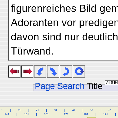
figurenreiches Bild ge
Adoranten vor predigen
davon sind nur deutlic
Türwand.
Page Search
Title
1
.
.
.
.
|
.
.
.
.
11
.
.
.
.
|
.
.
.
.
21
.
.
.
.
|
.
.
.
.
31
.
.
.
.
|
.
.
.
.
41
.
.
.
.
|
.
.
.
.
51
.
.
.
.
|
.
.
.
.
61
.
.
.
.
.
.
141
.
.
.
.
|
.
.
.
.
151
.
.
.
.
|
.
.
.
.
161
.
.
.
.
|
.
.
.
.
171
.
.
.
.
|
.
.
.
.
181
.
.
.
.
|
.
.
.
.
191
.
.
.
.
|
.