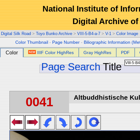
National Institute of Info
Digital Archive 
Digital Silk Road
>
Toyo Bunko Archive
>
VIII-5-B4-a-7
>
V-1
>
Color Image
Color Thumbnail
-
Page Number
-
Biliographic Information (Me
Color
IIIF Color HighRes
Gray HighRes
PDF
Page Search
Title
Altbuddhistische Kult
0041