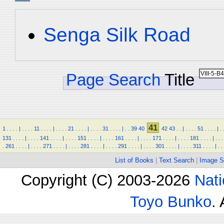
Senga Silk Road
Page Search
Title
41
1
.
.
.
.
|
.
.
.
.
11
.
.
.
.
|
.
.
.
.
21
.
.
.
.
|
.
.
.
.
31
.
.
.
.
|
.
.
39
40
42
43
.
.
|
.
.
.
.
51
.
.
.
.
|
.
131
.
.
.
.
|
.
.
.
.
141
.
.
.
.
|
.
.
.
.
151
.
.
.
.
|
.
.
.
.
161
.
.
.
.
|
.
.
.
.
171
.
.
.
.
|
.
.
.
.
181
.
.
.
.
|
.
.
.
.
261
.
.
.
.
|
.
.
.
.
271
.
.
.
.
|
.
.
.
.
281
.
.
.
.
|
.
.
.
.
291
.
.
.
.
|
.
.
.
.
301
.
.
.
.
|
.
.
.
.
311
.
.
.
.
|
.
.
List of Books
|
Text Search
|
Image S
Copyright (C) 2003-2026
Nati
Toyo Bunko
.