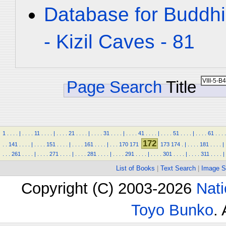
Database for Buddhi
- Kizil Caves - 81
Page Search
Title
1
.
.
.
.
|
.
.
.
.
11
.
.
.
.
|
.
.
.
.
21
.
.
.
.
|
.
.
.
.
31
.
.
.
.
|
.
.
.
.
41
.
.
.
.
|
.
.
.
.
51
.
.
.
.
|
.
.
.
.
61
.
.
.
.
172
.
.
141
.
.
.
.
|
.
.
.
.
151
.
.
.
.
|
.
.
.
.
161
.
.
.
.
|
.
.
.
170
171
173
174
.
|
.
.
.
.
181
.
.
.
.
|
.
.
.
261
.
.
.
.
|
.
.
.
.
271
.
.
.
.
|
.
.
.
.
281
.
.
.
.
|
.
.
.
.
291
.
.
.
.
|
.
.
.
.
301
.
.
.
.
|
.
.
.
.
311
.
.
.
.
|
List of Books
|
Text Search
|
Image S
Copyright (C) 2003-2026
Nati
Toyo Bunko
.