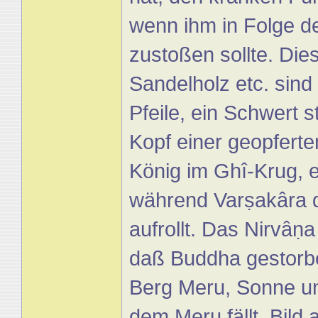
wenn ihm in Folge d
zustoßen sollte. Die
Sandelholz etc. sind
Pfeile, ein Schwert s
Kopf einer geopferte
König im Ghî-Krug, e
während Varṣakâra d
aufrollt. Das Nirvâṇa
daß Buddha gestorbe
Berg Meru, Sonne un
dem Meru fällt. Bild