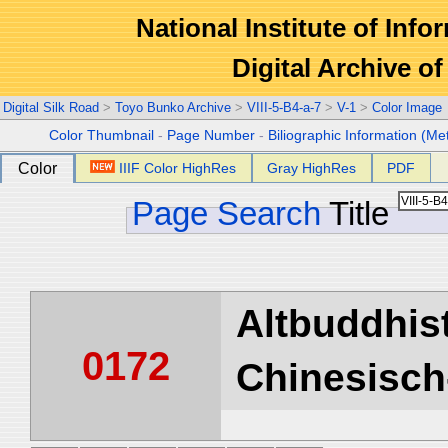
National Institute of Info
Digital Archive 
Digital Silk Road
>
Toyo Bunko Archive
>
VIII-5-B4-a-7
>
V-1
>
Color Image
Color Thumbnail
-
Page Number
-
Biliographic Information (Me
Color
IIIF Color HighRes
Gray HighRes
PDF
Page Search
Title
Altbuddhist
0172
Chinesisch-