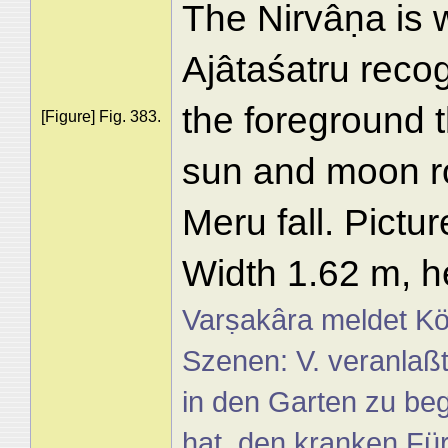
The Nirvâṇa is w
Ajâtaśatru reco
the foreground 
[Figure] Fig. 383.
sun and moon ro
Meru fall. Pictur
Width 1.62 m, he
Varṣakâra meldet Kö
Szenen: V. veranlaßt
in den Garten zu beg
hat, den kranken Für