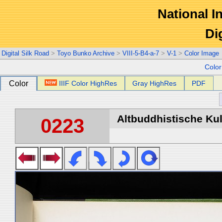
National In
Di
Digital Silk Road
>
Toyo Bunko Archive
>
VIII-5-B4-a-7
>
V-1
>
Color Image
Colo
Color
IIIF Color HighRes
Gray HighRes
PDF
Altbuddhistische Kult
0223