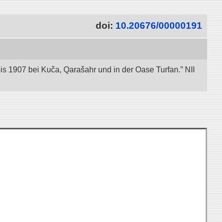
doi:
10.20676/00000191
bis 1907 bei Kuča, Qarašahr und in der Oase Turfan.” NII