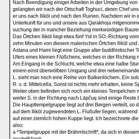
Nach Beendigung einiger Arbeiten in der Umgebung von T
gelangten wir nach der Ortschaft Toghuci, deren Chef un
er uns nach Iliköl und nach den Ruinen. Nachdem wir in
Unterkunft für uns und unsere aus Qarakhoja mitgenomme
suchung der in mancher Beziehung merkwürdigen Baures
Das Örtchen Iliköl liegt etwa fünf Yol in SO.-Richtung vom
zehn Minuten von diesem malerischen Örtchen Iliköl und
Astana und Hami liegt eine Gruppe alter buddhistischer 
Ufers eines kleinen Flüßchens, welches in der Richtung n
Am Eingang in die Schlucht, welche etwa eine halbe Stunde
einem einst überwölbten Umgang und drei nebeneinander
L. sieht man noch eine Reihe von Balkenlöchern. Ein solc
R. v. d. Mittelcella. Sonst ist nichts mehr erhalten, kein
Weiter oben befinden sich noch ein kleines Tempelchen
weiter S. in der Richtung nach Lāpčuq sind einige Reste 
Die Haupttempelgruppe liegt auf drei Bergen verteilt, so 
auf dem Iliköl zugewendeten L. Flußufer liegen, während
auf einer ziemlich hohen Kuppe liegt. Ich bezeichnete d
also:
a *Tempelgruppe mit der Brāhmīschrift*, da sich in diese
inschrift fand;