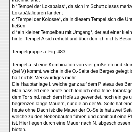
b *Tempel der Lokapālas*, da sich im Schutt dieses mer
Lokapālafiguren fanden;
c *Tempel der Kolosse*, da in diesem Tempel sich die Unte
ließen;
d *ein kleiner Tempelbau mit Umgang*, der auf einer klei
hinter Tempel A sich erhebt und über den ich nichts Beso
Tempelgruppe a. Fig. 483.
Tempel a ist eine Kombination von vier größeren und kle
(bei V) kommt, welche in die O.-Seite des Berges gelegt is
hält nichts Merkwürdiges mehr.
Die Hauptanlage I, welche ganz auf dem Plateau des Berges
Man passiert eine heute noch leidlich erhaltene Toranlag
dem Tor sind, nach dem Hofe zu gewendet, noch einige u
begrenzen lange Mauern, nur die an der W.-Seite hat ein
heute ohne Dach ist; die Mauer der O.-Seite hat zwei Se
welche zu den Nebenbauten führen und damit auf eine Pl
ist. Hier liegen durch eine Mauer nach N. abgeschlossen
bieten.