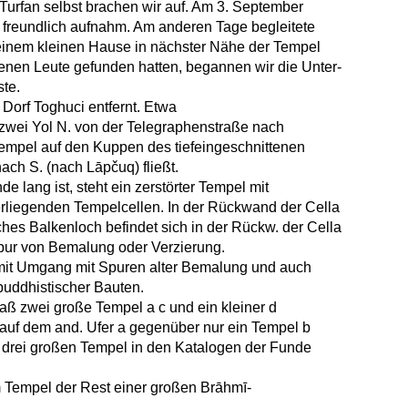
urfan selbst brachen wir auf. Am 3. September
s freundlich aufnahm. Am anderen Tage begleitete
 einem kleinen Hause in nächster Nähe der Tempel
nen Leute gefunden hatten, begannen wir die Unter-
te.
 Dorf Toghuci entfernt. Etwa
 zwei Yol N. von der Telegraphenstraße nach
Tempel auf den Kuppen des tiefeingeschnittenen
ach S. (nach Lāpčuq) fließt.
 lang ist, steht ein zerstörter Tempel mit
liegenden Tempelcellen. In der Rückwand der Cella
hes Balkenloch befindet sich in der Rückw. der Cella
e Spur von Bemalung oder Verzierung.
 mit Umgang mit Spuren alter Bemalung und auch
buddhistischer Bauten.
daß zwei große Tempel a c und ein kleiner d
 auf dem and. Ufer a gegenüber nur ein Tempel b
ie drei großen Tempel in den Katalogen der Funde
m Tempel der Rest einer großen Brāhmī-