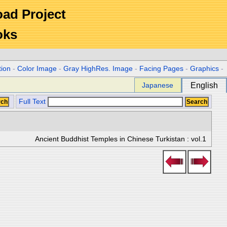
Road Project
oks
tion
-
Color Image
-
Gray HighRes. Image
-
Facing Pages
-
Graphics
-
Japanese
English
Full Text
Ancient Buddhist Temples in Chinese Turkistan : vol.1