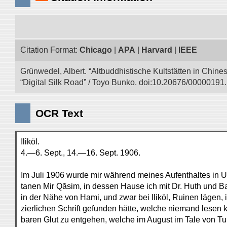
Citation Format:
Chicago
|
APA
|
Harvard
|
IEEE
Grünwedel, Albert. “Altbuddhistische Kultstätten in Chine
“Digital Silk Road” / Toyo Bunko. doi:10.20676/00000191.
OCR Text
Iliköl.
4.—6. Sept., 14.—16. Sept. 1906.
Im Juli 1906 wurde mir während meines Aufenthaltes in 
tanen Mir Qāsim, in dessen Hause ich mit Dr. Huth und Ba
in der Nähe von Hami, und zwar bei Iliköl, Ruinen lägen,
zierlichen Schrift gefunden hätte, welche niemand lesen 
baren Glut zu entgehen, welche im August im Tale von Tu