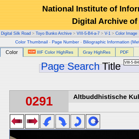
National Institute of Info
Digital Archive 
Digital Silk Road
>
Toyo Bunko Archive
>
VIII-5-B4-a-7
>
V-1
>
Color Image
Color Thumbnail
-
Page Number
-
Biliographic Information (Me
Color
IIIF Color HighRes
Gray HighRes
PDF
Page Search
Title
Altbuddhistische Kult
0291