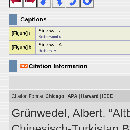
Captions
Side wall a.
[Figure] t
Seitenwand a.
Side wall A.
[Figure] b
Seitenw. A.
Citation Information
Citation Format:
Chicago
|
APA
|
Harvard
|
IEEE
Grünwedel, Albert. “Alt
Chinesisch-Turkistan B