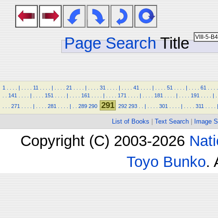
Page Search
Title
1
.
.
.
.
|
.
.
.
.
11
.
.
.
.
|
.
.
.
.
21
.
.
.
.
|
.
.
.
.
31
.
.
.
.
|
.
.
.
.
41
.
.
.
.
|
.
.
.
.
51
.
.
.
.
|
.
.
.
.
61
.
.
.
.
.
.
141
.
.
.
.
|
.
.
.
.
151
.
.
.
.
|
.
.
.
.
161
.
.
.
.
|
.
.
.
.
171
.
.
.
.
|
.
.
.
.
181
.
.
.
.
|
.
.
.
.
191
.
.
.
.
|
.
291
.
.
.
271
.
.
.
.
|
.
.
.
.
281
.
.
.
.
|
.
.
289
290
292
293
.
.
|
.
.
.
.
301
.
.
.
.
|
.
.
.
.
311
.
.
.
.
List of Books
|
Text Search
|
Image S
Copyright (C) 2003-2026
Nati
Toyo Bunko
.